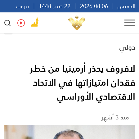
الخميس
06 08 2026
22 صفر 1448
بيروت
22:46
Ar
En
Fr
Es
دولي
لافروف يحذر أرمينيا من خطر
فقدان امتيازاتها في الاتحاد
الاقتصادي الأوراسي
منذ 3 أشهر