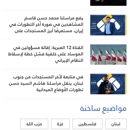
يضع مراسلنا محمد حسن قاسم
المشاهدين في صورة آخر التطورات في
إيران، مستعرضًا أبرز المستجدات على
الساحتين السياسية والميدانية، إلى جانب
المواقف الرسمية وأبرز التطورات ذات
القناة 12 العبرية: إقالة مسؤولين في
الصلة بالشأنين الداخلي والإقليمي
الموساد على خلفية فشل خطة لإسقاط
النظام الإيراني
في متابعة لآخر المستجدات من جنوب
لبنان، ينقل مراسلنا هاشم السيد حسن
تطورات الأوضاع الميدانية
مواضيع ساخنة
لبنان
فلسطين
غزة
حزب الله