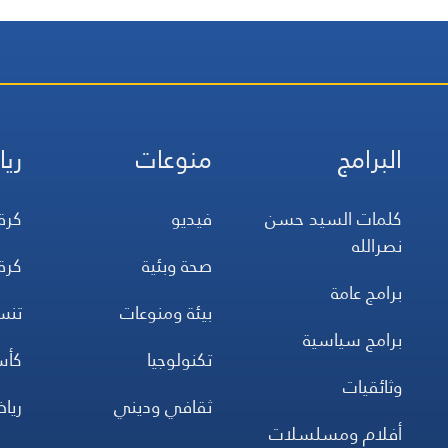
البرامج
منوعات
ريا
كلمات السيد حسن
فيديو
كرة
نصرالله
صحة وبئية
كرة
برامج عامة
بيئة ومنوعات
تن
برامج سياسية
تكنولوجيا
كأس
وثائقيات
ثقافي وديني
ريا
أفلام ومسلسلات