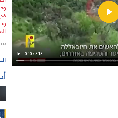
ومر
في 
ودق
الم
منذ
الم
أحد