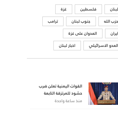
بنان
فلسطين
غزة
زب الله
جنوب لبنان
ترامب
يران
العدوان على غزة
لعدو الاسرائيلي
اخبار لبنان
القوات اليمنية تعلن ضرب
حشود للمرتزقة التابعة
للسعودية ضربات نوعية
منذ ساعة واحدة
ودقيقة