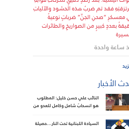
تزقتِهِ فقد تم ضربُ هذه الحشود والآلياتِ
معسكرِ “صحنِ الجنِّ” ضرباتٍ نوعيةً
يقةً بعددٍ كبيرٍ من الصواريخِ والطائرات
سيرة
 ساعة واحدة
زيد
ث الأخبار
النائب علي حسن خليل: المطلوب
هو انسحابٌ شامل وكامل للعدو من
الجنوب
السيادة اللبنانية تحت النار…حصيلة