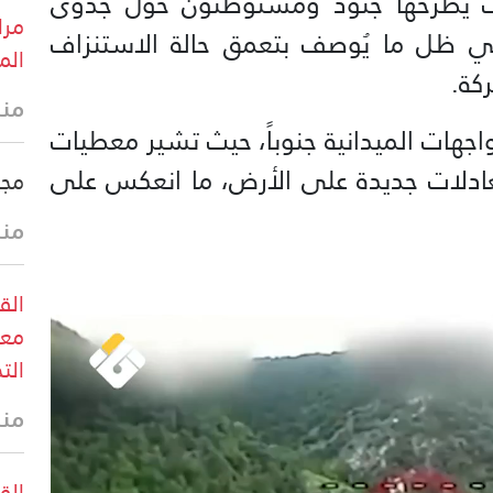
لات يطرحها جنود ومستوطنون حول جدوى
مرا
في ظل ما يُوصف بتعمق حالة الاستنزاف
الم
كة.
منذ
اجهات الميدانية جنوباً، حيث تشير معطيات
عادلات جديدة على الأرض، ما انعكس على
مجل
منذ
الق
معا
الت
منذ
القو