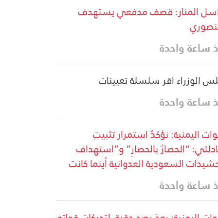
سل المنار: قصف مدفعي يستهدف
نصوري
 ساعة واحدة
س الوزراء اقر سلسلة تعيينات
 ساعة واحدة
وات اليمنية: نؤكدُ استمرار تثبيتِ
دلتي: “الحصارُ بالحصارِ” و”استهداف
حشيدات السعودية العدوانية أينما كانت
 ساعة واحدة
ات اليمنية: بعدَ رصدٍ دقيقٍ لتحركاتِ قواتِهِ