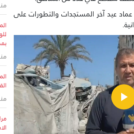
منذ 22 
 عماد عيد آخر المستجدات والتطورات على
نية.
الم
للو
بمض
منذ 27 
الم
الق
منذ 28 
مرا
الا