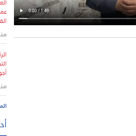
الغ
عمد
الق
منذ
الر
الت
أجو
منذ
الم
أحد