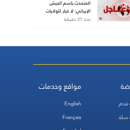
المتحدث باسم الجيش
الإيراني: لا خيار للولايات
المتحدة سوى القبول بالوضع
منذ 27 دقيقة
القائم بمضيق هرمز وإلا
ستتكبد خسائر أكبر
ضة
مواقع وخدمات
 قدم
English
 سلة
Français