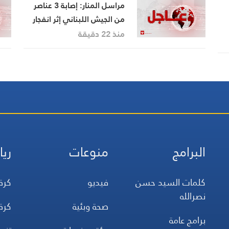
مراسل المنار: إصابة 3 عناصر
من الجيش اللبناني إثر انفجار
جسم من مخلفات العدوان
منذ 22 دقيقة
الإسرائيلي في بلدة زوطر
الغربية وحالتهم الصحية
مستقرة
البرامج
منوعات
ريا
كلمات السيد حسن
فيديو
كرة
نصرالله
صحة وبئية
كرة
برامج عامة