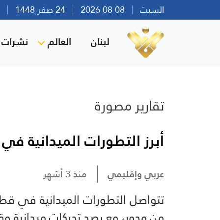
السبت
08 08 2026
24 صفر 1448
بير
لبنان
العالم
نشرات ا
تقارير مصورة
أبرز التطورات الميدانية في
عربي وإقليمي
منذ 3 أشهر
تتواصل التطورات الميدانية في قطا
من محور، مع رصد تحركات ميدانية 