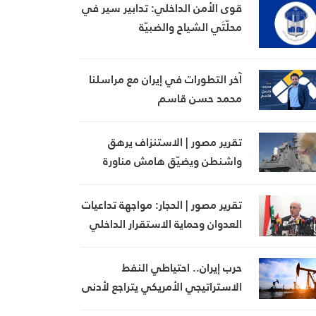
قوى الأمن الداخلي: تدابير سير في
محلّتَي الشياح والضبيّة
آخر التطورات في إيران مع مراسلنا
محمد حسن قاسم
تقرير مصور | الاستنزاف يرهق
واشنطن ويضيّق هامش مناورة
ترامب
تقرير مصور | الحجار: مواجهة تداعيات
العدوان وحماية الاستقرار الداخلي
في صلب أولويات الدولة
حرب إيران.. احتياطي النفط
الاستراتيجي الأمريكي يتراجع لأدنى
مستوى منذ 1983