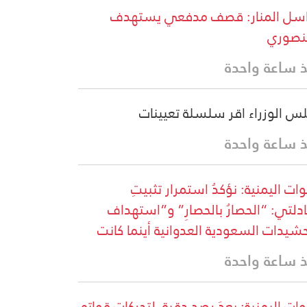
سل المنار: قصف مدفعي يستهدف
نصوري
 ساعة واحدة
س الوزراء اقر سلسلة تعيينات
 ساعة واحدة
وات اليمنية: نؤكدُ استمرار تثبيتِ
دلتي: “الحصارُ بالحصارِ” و”استهداف
حشيدات السعودية العدوانية أينما كانت
 ساعة واحدة
ات اليمنية: بعدَ رصدٍ دقيقٍ لتحركاتِ قواتِهِ