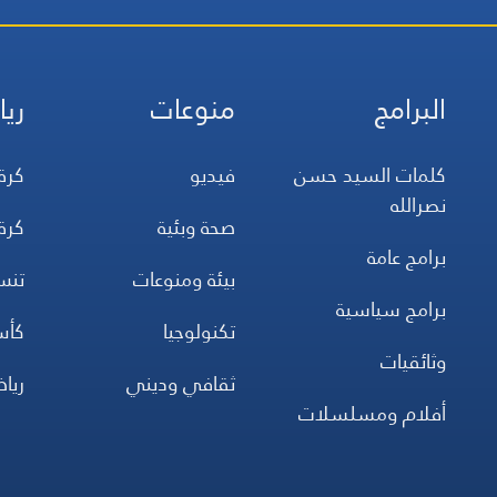
البرامج
منوعات
ريا
كلمات السيد حسن
فيديو
كرة
نصرالله
صحة وبئية
كرة
برامج عامة
بيئة ومنوعات
تن
برامج سياسية
تكنولوجيا
كأس
وثائقيات
ثقافي وديني
ريا
أفلام ومسلسلات