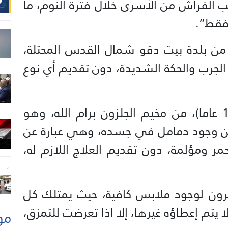
 الفراش من الأسرى خلال فترة النوم، ما
فقط”.
ن بلدة بيت دقو شمال القدس المحتلة،
ام 2022، من مرض الجرب والحكة الشديدة، دون تقديم أي نوع
كما يعاني الأسير محمد شراكة (18 عاما)، من مخيم الجلزون برام الله، وهو
ن وجود دمامل في جسده، وهي عبارة عن
ر ومؤلمة، دون تقديم العلاج اللازم له،
رون لوجود ملابس كافية، حيث يمتلك كل
 يتم إعطاؤه غيرها، إلا اذا تعرضت للتمزق،
مو