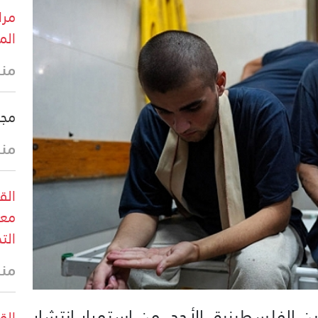
مرا
الم
منذ
مجل
منذ
الق
معا
الت
منذ
 الفلسطينية، الأحد، من استمرار انتشار
القو