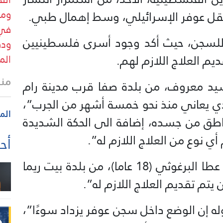
ومر
ل عوفر الإسرائيلي، وسط إهمال طبي.
في 
ها للسجن، حيث أكد وجود أسرى فلسطينيين
ودق
يم العلاج اللازم لهم.
الم
منذ
أسيد معروف، من بلدة صفا قرب مدينة رام
لذي يعاني منذ نحو خمسة أشهر من الجرب”،
الم
اطق من جسده، إضافة الى الحكة الشديدة
ي نوع من العلاج اللازم له”.
أحد
ولفتت الهيئة الى “ما يعانيه الأسير عطا البرغوثي (18 عاما)، من بلدة بيت ريما
يتم تقديم العلاج اللازم له”.
ه إن الوضع داخل سجن عوفر يزداد سوءًا”،