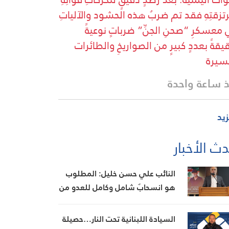
تزقتِهِ فقد تم ضربُ هذه الحشود والآلياتِ
معسكرِ “صحنِ الجنِّ” ضرباتٍ نوعيةً
يقةً بعددٍ كبيرٍ من الصواريخِ والطائرات
سيرة
 ساعة واحدة
زيد
ث الأخبار
النائب علي حسن خليل: المطلوب
هو انسحابٌ شامل وكامل للعدو من
الجنوب
السيادة اللبنانية تحت النار…حصيلة