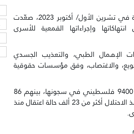
ل
ومنذ بدء حرب الإبادة الجماعية بغزة في تشرين الأول/ أكتوبر 2023، صعّدت
ح
انتهاكاتها وإجراءاتها القمعية للأسرى
ا
ا
ات الإهمال الطبي، والتعذيب الجسدي
جويع، والاغتصاب، وفق مؤسسات حقوقية
ويعتقل العدو الإسرائيلي أكثر من 9400 فلسطيني في سجونها، بينهم 86
أسيرة و3376 معتقلا إداريا، فيما نفذ الاحتلال أكثر من 23 ألف حالة اعتقال منذ