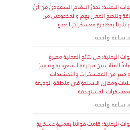
وات اليمنية: نحذرُ النظام السعوديَّ من أيِّ
قةٍ وننصحُ المغررَ بهم والمخدوعينَ من
ءِ بلدِنا بمغادرةِ معسكراتِ العدوِ
 ساعة واحدة
وات اليمنية: من نتائج العملية مصرعُ
ابةُ المئاتِ من مرتزقةِ السعودية وتدميرُ
ٍ كبيرٍ من المعسكراتِ والتحشيداتِ
آليات ومخازنِ الأسلحةِ في منطقةِ الوديعة
معسكرات المستهدفة
 ساعة واحدة
وات اليمنية: قامتْ قواتُنا بعمليةٍ عسكريةٍ