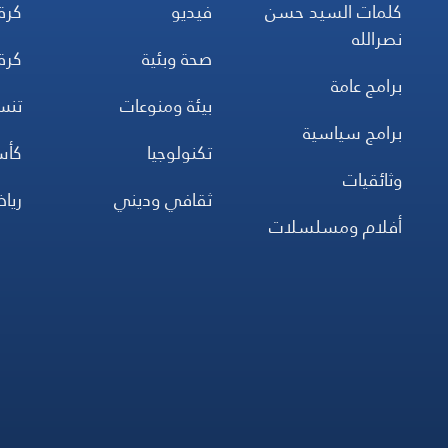
كلمات السيد حسن
فيديو
كرة
نصرالله
صحة وبئية
كرة
برامج عامة
بيئة ومنوعات
تن
برامج سياسية
تكنولوجيا
كأس
وثائقيات
ثقافي وديني
ريا
أفلام ومسلسلات