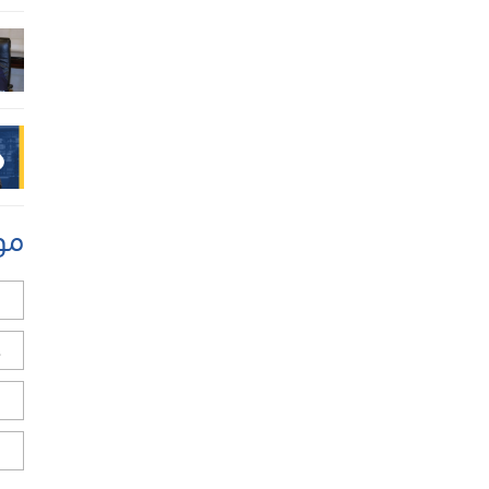
مو
ل
ح
ا
ا