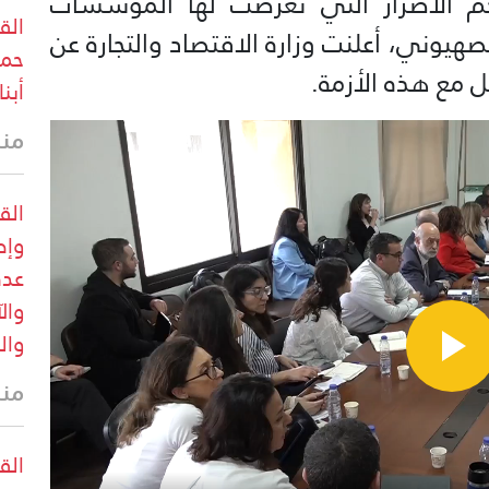
حجم الأضرار التي تعرضت لها المؤسسات
الق
هيوني، أعلنت وزارة الاقتصاد والتجارة عن
حما
ل مع هذه الأزمة.
أبنا
منذ
الق
وإص
عدد
وال
وال
منذ
الق