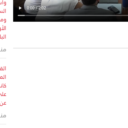
واس
الس
ومع
الأ
الب
منذ
الق
الم
كان
على
عن 
منذ