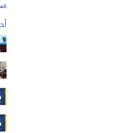
الم
أحد