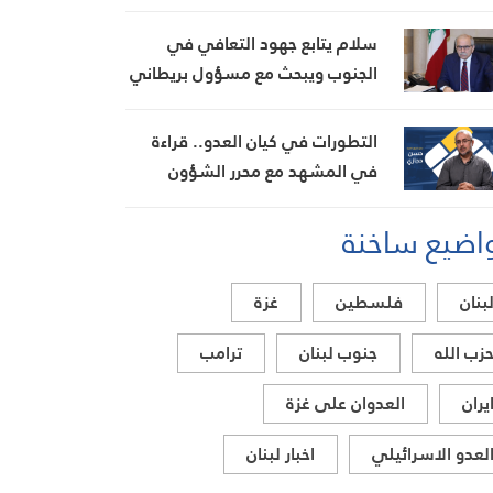
سلام يتابع جهود التعافي في
الجنوب ويبحث مع مسؤول بريطاني
تطورات الأوضاع في المنطقة
التطورات في كيان العدو.. قراءة
في المشهد مع محرر الشؤون
العبرية حسن حجازي
اضيع ساخنة
بنان
فلسطين
غزة
زب الله
جنوب لبنان
ترامب
يران
العدوان على غزة
لعدو الاسرائيلي
اخبار لبنان