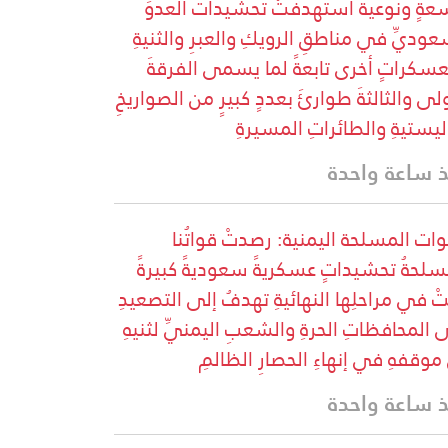
عةٍ ونوعيةً استهدفتْ تحشيداتَ العدوِّ
عوديِّ في مناطقِ الرويكِ والعبرِ والثنيةِ
سكراتٍ أخرى تابعةً لما يسمى الفرقةَ
ولى والثالثةَ طوارئَ بعددٍ كبيرٍ من الصواريخِ
اليستيةِ والطائراتِ المسيرةِ
 ساعة واحدة
وات المسلحة اليمنية: رصدتْ قواتُنا
سلحةُ تحشيداتٍ عسكريةً سعوديةً كبيرةً
تْ في مراحلِها النهائيةِ تهدفُ إلى التصعيدِ
 المحافظاتِ الحرةِ والشعبِ اليمنيِّ لثنيهِ
موقفهِ في إنهاءِ الحصارِ الظالمِ
 ساعة واحدة