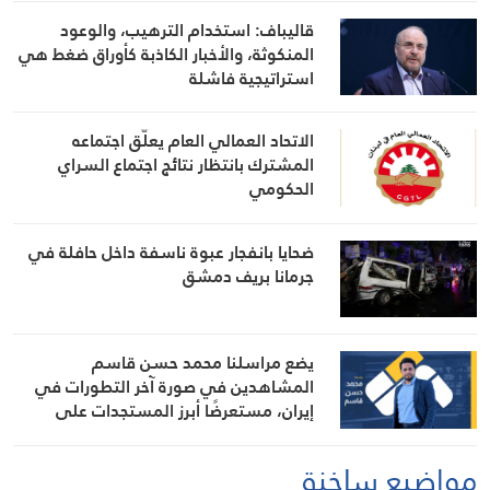
قاليباف: استخدام الترهيب، والوعود
المنكوثة، والأخبار الكاذبة كأوراق ضغط هي
استراتيجية فاشلة
الاتحاد العمالي العام يعلّق اجتماعه
المشترك بانتظار نتائج اجتماع السراي
الحكومي
ضحايا بانفجار عبوة ناسفة داخل حافلة في
جرمانا بريف دمشق
يضع مراسلنا محمد حسن قاسم
المشاهدين في صورة آخر التطورات في
إيران، مستعرضًا أبرز المستجدات على
الساحتين السياسية والميدانية، إلى جانب
المواقف الرسمية وأبرز التطورات ذات
مواضيع ساخنة
الصلة بالشأنين الداخلي والإقليمي