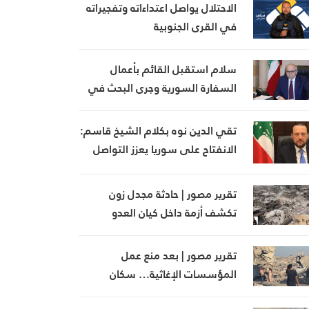
الاحتلال يواصل اعتداءاته وتفجيراته
في القرى الجنوبية
سلام استقبل القائم بأعمال
السفارة السورية وجرى البحث في
تطوير العلاقات الثنائية
تقي الدين نوه بكلام الشيخ قاسم:
الانفتاح على سوريا يعزز التواصل
ويبني جسور التفاهم بين الطرفين
تقرير مصور | حادثة مجدل زون
تكشف أزمة داخل كيان العدو
تقرير مصور | بعد منع عمل
المؤسسات الإغاثية… سكان
المناطق البرتقالية يواجهون