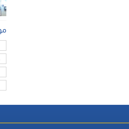
مو
ل
ح
ا
ا