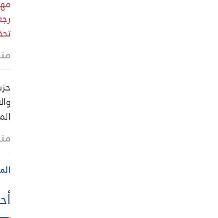
مهد
رجع
تحق
منذ 16 
حزب
وال
الم
منذ 22 
الم
أحد