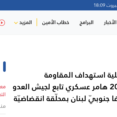
ت 18:09
لأخبار
البرامج
خطاب الأمين
المزيد
ية استهداف المقاومة
الإسلامية بتاريخ 14-05-2026 هامر عسكري تابع لجيش العدو
معل
الت
جنوبيّ لبنان بمحلّقة انقضاضيّة
منذ