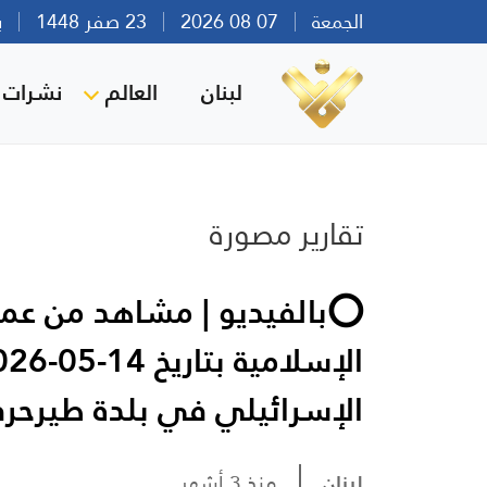
الجمعة
07 08 2026
23 صفر 1448
بيرو
لبنان
العالم
نشرات ا
تقارير مصورة
⭕️بالفيديو | مشاهد من عمل
الإسرائيلي في بلدة طيرحرفا 
لبنان
منذ 3 أشهر