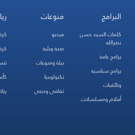
البرامج
منوعات
ريا
كلمات السيد حسن
فيديو
كرة
نصرالله
صحة وبئية
كرة
برامج عامة
بيئة ومنوعات
تن
برامج سياسية
تكنولوجيا
كأس
وثائقيات
ثقافي وديني
ريا
أفلام ومسلسلات