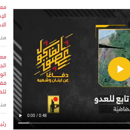
معل
الإ
الا
منذ 15 
معل
الج
الو
فقط
للد
منذ 15 
رئي