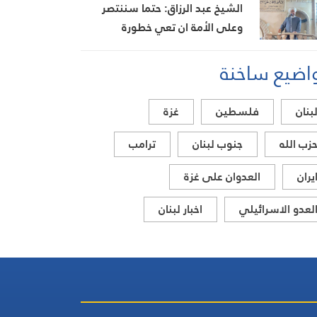
مصيرهم وحدهم
الشيخ عبد الرزاق: حتما سننتصر
وعلى الأمة ان تعي خطورة
المؤامرة الصهيونية
اضيع ساخنة
بنان
فلسطين
غزة
زب الله
جنوب لبنان
ترامب
يران
العدوان على غزة
لعدو الاسرائيلي
اخبار لبنان