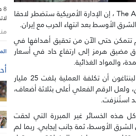
8 
قالت مجلة The American Conservative ، إن الإدارة الأمريكية ستضطر لاحقا
لات
ق الأوسط بعد انتهاء الحرب مع إيران.
منذ 44 
لم تتمكن حتى الآن من تحقيق أهدافها في
اق مضيق هرمز إلى ارتفاع حاد في أسعار
الم
ة، والمواد الغذائية.
أحد
وتعلن المجلة تحفظها على إعلان البنتاغون أن تكلفة العملية بلغت 25 مليار
ق، ولعل الرقم الفعلي أعلى بثلاثة أضعاف،
د استُنزفت.
 هذه الخسائر غير المبررة التي لحقت
 الشرق الأوسط، ثمة جانب إيجابي. ربما لم