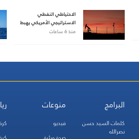
الاحتياطي النفطي
الاستراتيجي الأمريكي يهبط
إلى أدنى مستوى منذ شباط
منذ 6 ساعات
1983
البرامج
منوعات
ريا
كلمات السيد حسن
فيديو
كرة
نصرالله
صحة وبئية
كرة