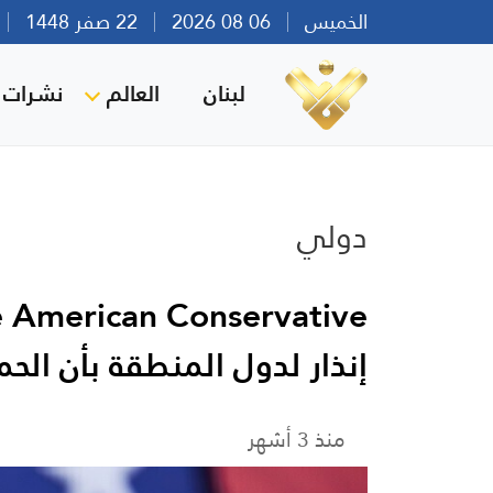
الخميس
06 08 2026
22 صفر 1448
بي
لبنان
العالم
نشرات ا
دولي
إنذار لدول المنطقة بأن الحم
منذ 3 أشهر