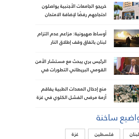
خريجو الجامعات الأجنبية يواصلون
احتجاجهم رفضًا لإضافة الامتحان
السريري بعد إنجاز الكولوكيوم
أوساط صهيونية: مزاعم عدم التزام
لبنان باتفاق وقف إطلاق النار
تُستخدم لتبرير استمرار العدوان
الرئيس بري يبحث مع مستشار الأمن
القومي البريطاني التطورات في
لبنان والمنطقة ويؤكد تعزيز
العلاقات الثنائية
منع إدخال المعدات الطبية يفاقم
أزمة مرضى الفشل الكلوي في غزة
اضيع ساخنة
بنان
فلسطين
غزة