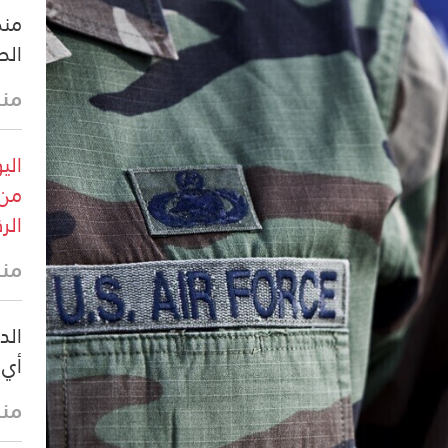
منظ
الص
منذ 27 
من 
الرقم
منذ 32 
الد
أي 
منذ 36 