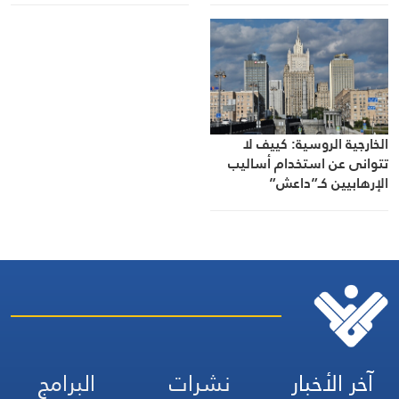
الخارجية الروسية: كييف لا
تتوانى عن استخدام أساليب
الإرهابيين كـ”داعش”
و”القاعدة”
آخر الأخبار
نشرات
البرامج