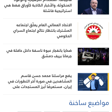
المنكوثة، والأخبار الكاذبة كأوراق ضغط هي
استراتيجية فاشلة
الاتحاد العمالي العام يعلّق اجتماعه
المشترك بانتظار نتائج اجتماع السراي
الحكومي
ضحايا بانفجار عبوة ناسفة داخل حافلة في
جرمانا بريف دمشق
يضع مراسلنا محمد حسن قاسم
المشاهدين في صورة آخر التطورات في
إيران، مستعرضًا أبرز المستجدات على
الساحتين السياسية والميدانية، إلى جانب
المواقف الرسمية وأبرز التطورات ذات
مواضيع ساخنة
الصلة بالشأنين الداخلي والإقليمي