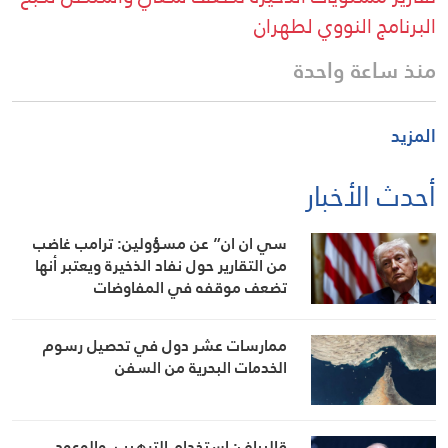
البرنامج النووي لطهران
منذ ساعة واحدة
المزيد
أحدث الأخبار
سي ان ان” عن مسؤولين: ترامب غاضب
من التقارير حول نفاد الذخيرة ويعتبر أنها
تضعف موقفه في المفاوضات
ممارسات عشر دول في تحصيل رسوم
الخدمات البحرية من السفن
قاليباف: استخدام الترهيب، والوعود