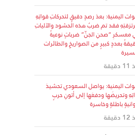
ات اليمنية: بعدَ رصدٍ دقيقٍ لتحركاتِ قواتِهِ
تزقتِهِ فقد تم ضربُ هذه الحشود والآلياتِ
معسكرِ “صحنِ الجنِّ” ضرباتٍ نوعيةً
يقةً بعددٍ كبيرٍ من الصواريخِ والطائرات
سيرة
دقيقة
وات اليمنية: يواصل السعودي تحشيدَ
تِهِ وتحريضَها ودفعَها إلى أتونِ حربٍ
انيةٍ باطلةٍ وخاسرة
دقيقة