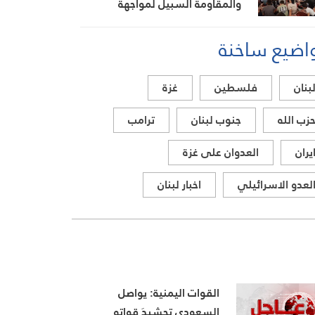
والمقاومة السبيل لمواجهة
التحديات
اضيع ساخنة
بنان
فلسطين
غزة
زب الله
جنوب لبنان
ترامب
يران
العدوان على غزة
لعدو الاسرائيلي
اخبار لبنان
القوات اليمنية: يواصل
السعودي تحشيدَ قواتِهِ