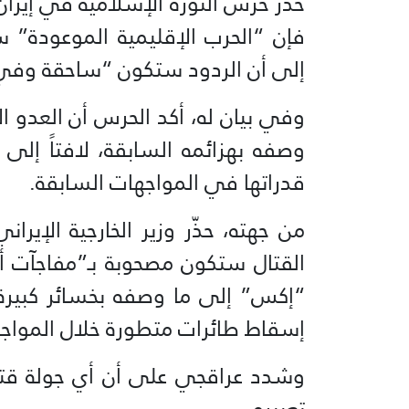
حذّر حرس الثورة الإسلامية في إيران 
فإن “الحرب الإقليمية الموعودة” س
إلى أن الردود ستكون “ساحقة وفي 
وفي بيان له، أكد الحرس أن العدو ال
وصفه بهزائمه السابقة، لافتاً إلى 
قدراتها في المواجهات السابقة.
من جهته، حذّر وزير الخارجية الإي
القتال ستكون مصحوبة بـ”مفاجآت أ
“إكس” إلى ما وصفه بخسائر كبيرة 
إسقاط طائرات متطورة خلال المواجه
وشدد عراقجي على أن أي جولة قتال
تعبيره.