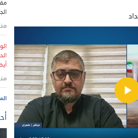
مقد
الجمعة
داد
منذ
الو
الح
أيض
منذ
الم
أحد