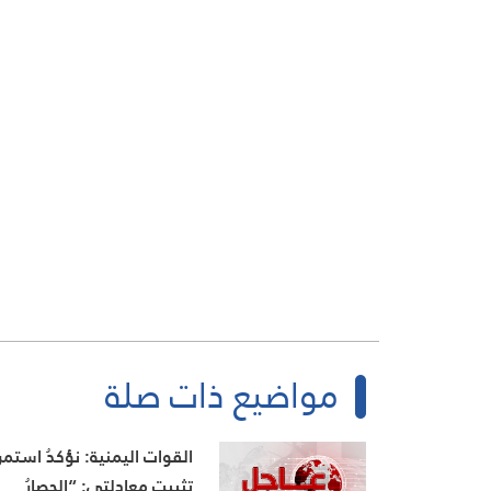
مواضيع ذات صلة
القوات اليمنية: نؤكدُ استمرا
تثبيتِ معادلتي: “الحصارُ