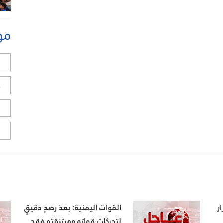
مو
ل
ح
ا
ا
ر
القوات اليمنية: بعدَ رصدٍ دقيقٍ
لتحركاتِ قواتِهِ ومرتزقتِهِ فقد