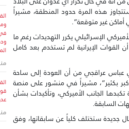
من أنّه في حال تكرار أي عدوان على البلاد
تتجاوز هذه المرة حدود المنطقة، مشيراً
القو
أماكن غير متوقعة”.
ومر
في 
أميركي الإسرائيلي يكرر التهديدات رغم ما
ودق
أن القوات الإيرانية لم تستخدم بعد كامل
الم
منذ 11 
راني عباس عراقجي من أن العودة إلى ساحة
كبر بكثير”، مشيراً في منشور على منصة
الق
قوا
تكبدها الجانب الأميركي، وتأكيدات بشأن
عدو
ات السابقة.
منذ 12 
 جديدة ستختلف كلياً عن سابقاتها، وفق