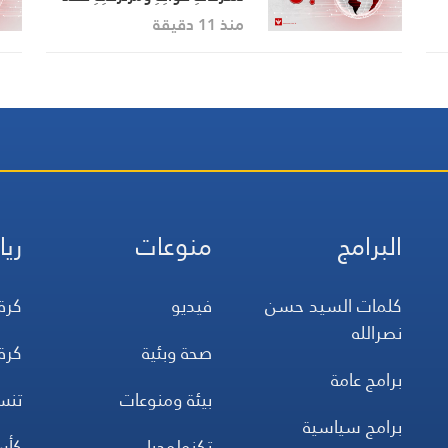
تم ضربُ هذه الحشود والآلياتِ
منذ 11 دقيقة
في معسكرِ “صحنِ الجنِّ”
ضرباتٍ نوعيةً ودقيقةً بعددٍ
كبيرٍ من الصواريخِ والطائرات
المسيرة
البرامج
منوعات
ريا
كلمات السيد حسن
فيديو
كرة
نصرالله
صحة وبئية
كرة
برامج عامة
بيئة ومنوعات
تن
برامج سياسية
تكنولوجيا
كأس