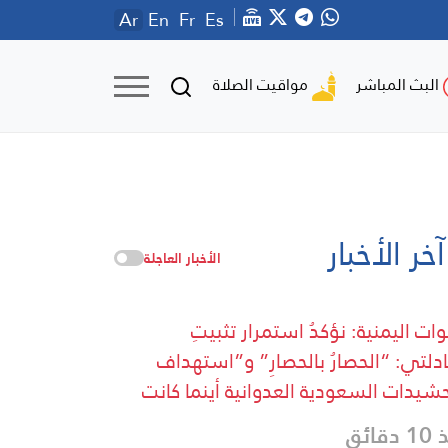
Ar
En
Fr
Es
مواقيت الصلاة
البث المباشر
آخر الأخبار
الأخبار العاجلة
وات اليمنية: نؤكدُ استمرار تثبيتِ
دلتي: “الحصارُ بالحصارِ” و”استهداف
حشيدات السعودية العدوانية أينما كانت
دقائق