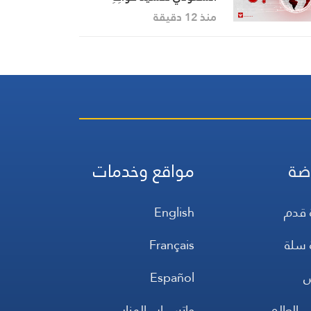
وتحريضَها ودفعَها إلى أتونِ
منذ 12 دقيقة
حربٍ عدوانيةٍ باطلةٍ وخاسرة
ضة
مواقع وخدمات
 قدم
English
 سلة
Français
س
Español
 العالم
واتس اب المنار