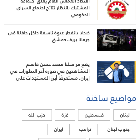
الاتحاد العمالي العام يعلّق اجتماعه
المشترك بانتظار نتائج اجتماع السراي
الحكومي
ضحايا بانفجار عبوة ناسفة داخل حافلة في
جرمانا بريف دمشق
يضع مراسلنا محمد حسن قاسم
المشاهدين في صورة آخر التطورات في
إيران، مستعرضًا أبرز المستجدات على
الساحتين السياسية والميدانية، إلى جانب
المواقف الرسمية وأبرز التطورات ذات
مواضيع ساخنة
الصلة بالشأنين الداخلي والإقليمي
لبنان
فلسطين
غزة
حزب الله
جنوب لبنان
ترامب
ايران