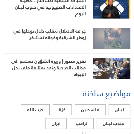
السيادة اللبنانية تحت النار…حصيلة
الاعتداءات الصهيونية في جنوب لبنان
اليوم
جرافة الاحتلال تنقلب خلال توغلها في
زوطر الشرقية وقواته تستنفر
تقرير مصور | وزيرة الشؤون تستمع إلى
مطالب الضاحية وتعد بمتابعة ملف بدل
الإيواء
مواضيع ساخنة
لبنان
فلسطين
غزة
حزب الله
جنوب لبنان
ترامب
ايران