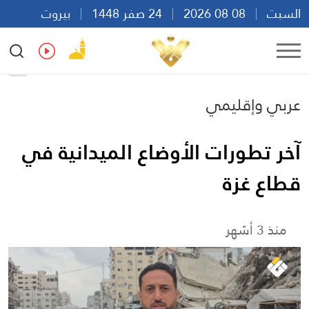
السبت
08 08 2026
24 صفر 1448
بيروت
17:29
Ar
En
Fr
Es
عربي وإقليمي
آخر تطورات الأوضاع الميدانية في
قطاع غزة
منذ 3 أشهر