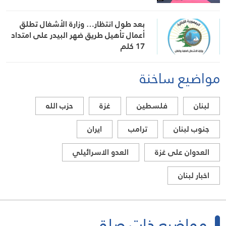
بعد طول انتظار… وزارة الأشغال تطلق
أعمال تأهيل طريق ضهر البيدر على امتداد
17 كلم
مواضيع ساخنة
لبنان
فلسطين
غزة
حزب الله
جنوب لبنان
ترامب
ايران
العدوان على غزة
العدو الاسرائيلي
اخبار لبنان
مواضيع ذات صلة