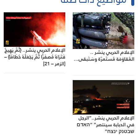
الإعلام الحربي ينشر.. {ثُمَّ يَهِيجُ
الإعلام الحربي ينشر ..
فَتَرَاهُ مُصفَرًّا ثُمَّ يَجْعَلُهُ حُطَامًا} –
المُقاوَمَة مُستَمرّة وسَتَبقى…
[الزمر – 21]
الإعلام الحربي ينشر..”الرجل
في الدبابة سينتصر” “האדם
שבטנק ינצח”