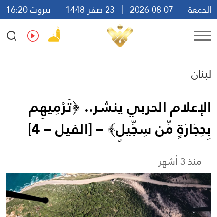
الجمعة
07 08 2026
23 صفر 1448
بيروت 16:20
Ar
En
Fr
Es
لبنان
الإعلام الحربي ينشر.. ﴿تَرْمِيهِم
بِحِجَارَةٍ مِّن سِجِّيلٍ﴾ – [الفيل – 4]
منذ 3 أشهر