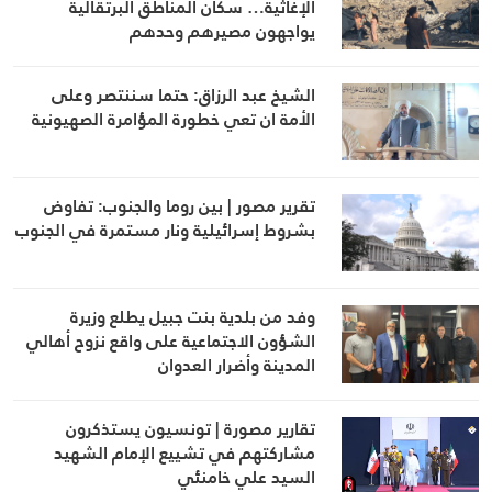
الإغاثية… سكان المناطق البرتقالية
يواجهون مصيرهم وحدهم
الشيخ عبد الرزاق: حتما سننتصر وعلى
الأمة ان تعي خطورة المؤامرة الصهيونية
تقرير مصور | بين روما والجنوب: تفاوض
بشروط إسرائيلية ونار مستمرة في الجنوب
وفد من بلدية بنت جبيل يطلع وزيرة
الشؤون الاجتماعية على واقع نزوح أهالي
المدينة وأضرار العدوان
تقارير مصورة | تونسيون يستذكرون
مشاركتهم في تشييع الإمام الشهيد
السيد علي خامنئي