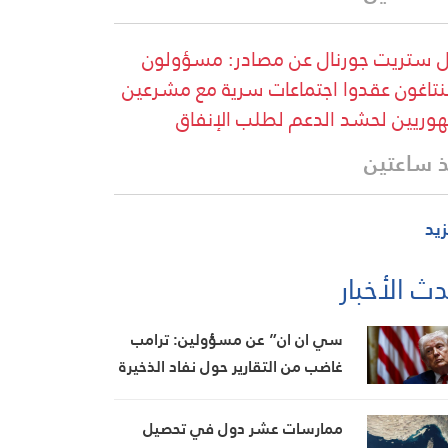
 ستريت جورنال عن مصادر: مسؤولون
بنتاغون عقدوا اجتماعات سرية مع مشرعين
وريين لحشد الدعم لطلب الإنفاق
 ساعتين
زيد
ث الأخبار
سي ان ان” عن مسؤولين: ترامب
غاضب من التقارير حول نفاد الذخيرة
ويعتبر أنها تضعف موقفه في
المفاوضات
ممارسات عشر دول في تحصيل