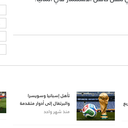
ل
ح
ا
ا
تأهل إسبانيا وسويسرا
بع
والبرتغال إلى أدوار متقدمة
في كأس العالم.. وكلوب
منذ شهر واحد
يقترب من تدريب منتخب ألمانيا