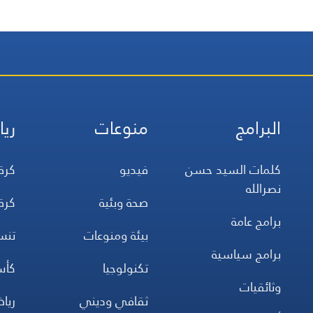
البرامج
منوعات
ريا
كلمات السيد حسن
فيديو
كرة
نصرالله
صحة وبئية
كرة
برامج عامة
بيئة ومنوعات
تن
برامج سياسية
تكنولوجيا
كأس
وثائقيات
ثقافي وديني
ريا