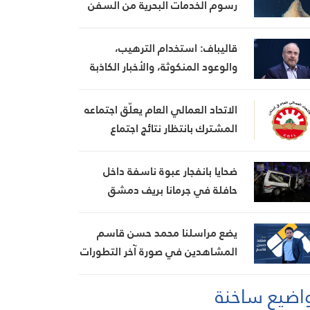
رسوم الخدمات البحرية من السفن
قاليباف: استخدام الترهيب،
والوعود المنكوثة، والأخبار الكاذبة
كأوراق ضغط هي استراتيجية فاشلة
الاتحاد العمالي العام يعلّق اجتماعه
المشترك بانتظار نتائج اجتماع
السراي الحكومي
ضحايا بانفجار عبوة ناسفة داخل
حافلة في جرمانا بريف دمشق
يضع مراسلنا محمد حسن قاسم
المشاهدين في صورة آخر التطورات
في إيران، مستعرضًا أبرز
اضيع ساخنة
المستجدات على الساحتين
السياسية والميدانية، إلى جانب