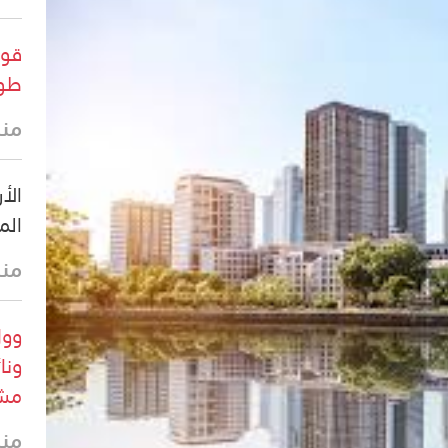
قوا
طول
منذ
الأ
الم
منذ
وول
ونا
مشر
منذ