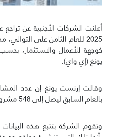
أعلنت الشركات الأجنبية عن تراجع 
2025 للعام الثامن على التوالي،
كوجهة للأعمال والاستثمار، بحسب
يونغ (إي واي).
بالعام السابق ليصل إلى 548 مشروعا، وهو أدنى مستوى له منذ عام 2009.
بأنها تلك التي تنشئ مواقع جدي