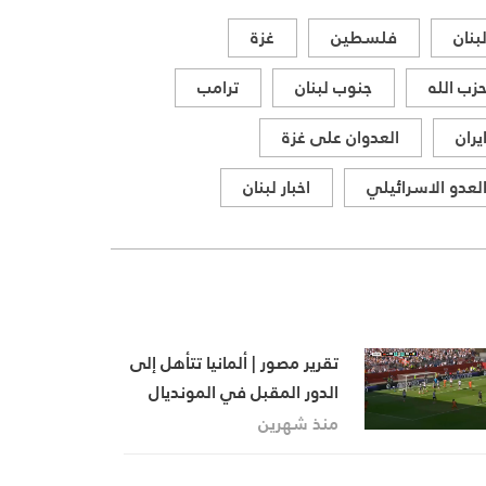
المواقف الرسمية وأبرز التطورات
بنان
فلسطين
غزة
ذات الصلة بالشأنين الداخلي
والإقليمي
زب الله
جنوب لبنان
ترامب
يران
العدوان على غزة
لعدو الاسرائيلي
اخبار لبنان
تقرير مصور | ألمانيا تتأهل إلى
الدور المقبل في المونديال
وخروج مبكر لتونس
منذ شهرين