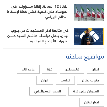
المواقف الرسمية وأبرز التطورات ذات
القناة 12 العبرية: إقالة مسؤولين في
الصلة بالشأنين الداخلي والإقليمي
الموساد على خلفية فشل خطة لإسقاط
النظام الإيراني
في متابعة لآخر المستجدات من جنوب
لبنان، ينقل مراسلنا هاشم السيد حسن
تطورات الأوضاع الميدانية
مواضيع ساخنة
لبنان
فلسطين
غزة
حزب الله
جنوب لبنان
ترامب
ايران
العدوان على غزة
العدو الاسرائيلي
اخبار لبنان