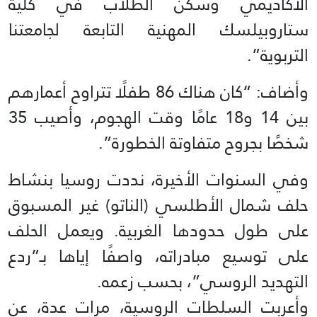
الأكاديمي وسكن الطلاب في كلية
ستاروبيلسك المهنية التابعة لجامعتنا
التربوية”.
وأضاف: “كان هناك 86 طفلًا تتراوح أعمارهم
بين 14 و18 عامًا وقت الهجوم، وأصيب 35
شخصًا بجروح متفاوتة الخطورة”.
وفي السنوات الأخيرة، نددت روسيا بنشاط
حلف شمال الأطلسي (الناتو) غير المسبوق
على طول حدودها الغربية. ويعمل الحلف
على توسيع مبادراته، واصفًا إياها بـ”ردع
التهديد الروسي”، بحسب زعمه.
وأعربت السلطات الروسية، مرات عدة، عن