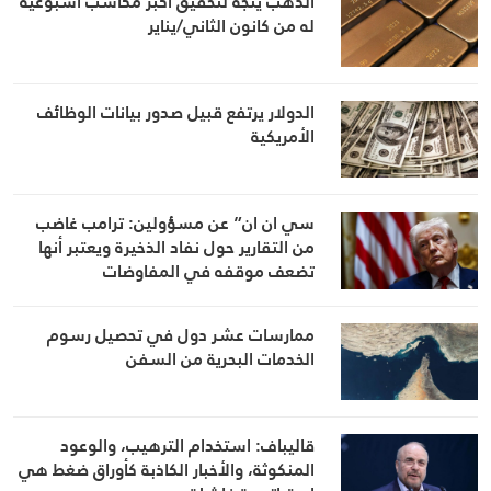
الذهب يتجه لتحقيق أكبر مكاسب أسبوعية
له من كانون الثاني/يناير
الدولار يرتفع قبيل صدور بيانات الوظائف
الأمريكية
سي ان ان” عن مسؤولين: ترامب غاضب
من التقارير حول نفاد الذخيرة ويعتبر أنها
تضعف موقفه في المفاوضات
ممارسات عشر دول في تحصيل رسوم
الخدمات البحرية من السفن
قاليباف: استخدام الترهيب، والوعود
المنكوثة، والأخبار الكاذبة كأوراق ضغط هي