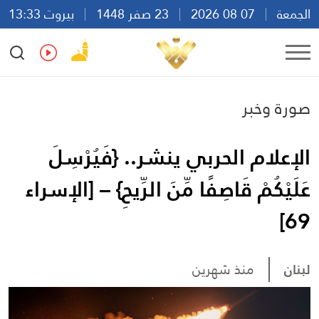
الجمعة
07 08 2026
23 صفر 1448
بيروت 13:33
Ar
En
Fr
Es
صورة وخبر
الإعلام الحربي ينشر.. {فَيُرْسِلَ
عَلَيْكُمْ قَاصِفًا مِّنَ الرِّيحِ} – [الإسراء
69]
لبنان
منذ شهرين