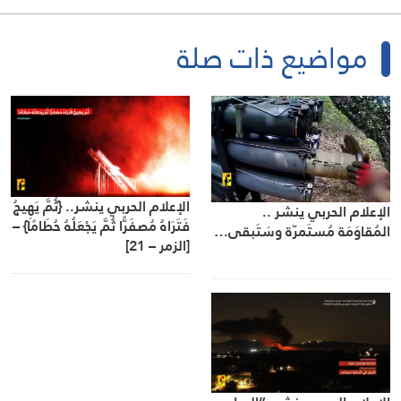
مواضيع ذات صلة
الإعلام الحربي ينشر.. {ثُمَّ يَهِيجُ
الإعلام الحربي ينشر ..
فَتَرَاهُ مُصفَرًّا ثُمَّ يَجْعَلُهُ حُطَامًا} –
المُقاوَمَة مُستَمرّة وسَتَبقى…
[الزمر – 21]