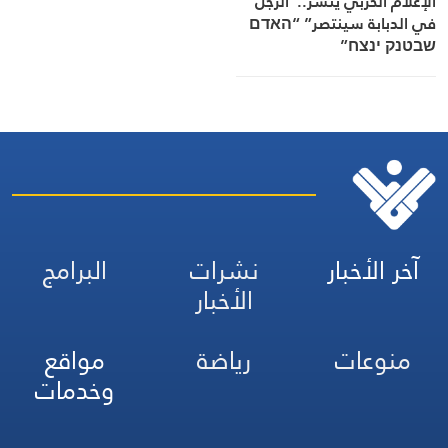
الإعلام الحربي ينشر..”الرجل
في الدبابة سينتصر” “האדם
שבטנק ינצח”
آخر الأخبار
نشرات
البرامج
الأخبار
منوعات
رياضة
مواقع
وخدمات