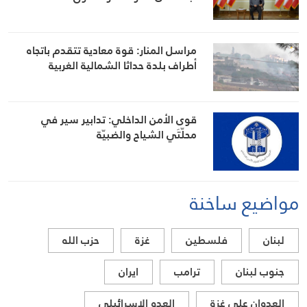
مراسل المنار: قوة معادية تتقدم باتجاه
أطراف بلدة حداثا الشمالية الغربية
قوى الأمن الداخلي: تدابير سير في
محلّتَي الشياح والضبيّة
مواضيع ساخنة
لبنان
فلسطين
غزة
حزب الله
جنوب لبنان
ترامب
ايران
العدوان على غزة
العدو الاسرائيلي