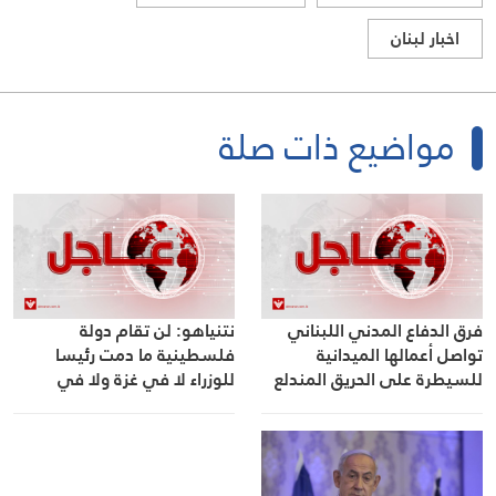
اخبار لبنان
مواضيع ذات صلة
فرق الدفاع المدني اللبناني
نتنياهو: لن تقام دولة
تواصل أعمالها الميدانية
فلسطينية ما دمت رئيسا
للسيطرة على الحريق المندلع
للوزراء لا في غزة ولا في
في أحراج تومات نيحا – البقاع
الضفة الغربية ونعرف كيف
الغربي
نتمسك بموقفنا حتى في
مواجهة أفضل أصدقائنا