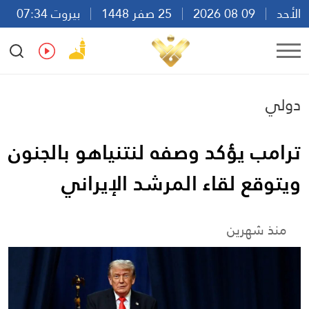
الأحد
09 08 2026
25 صفر 1448
بيروت 07:34
Ar
En
Fr
Es
دولي
ترامب يؤكد وصفه لنتنياهو بالجنون
ويتوقع لقاء المرشد الإيراني
منذ شهرين