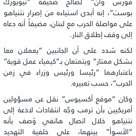
فورس وان” لصالح صحيفة “نيويورك
بوست”، إنه أبدى استياءه من إصرار نتنياهو
على مواصلة الحرب مع لبنان، مضيفاً أنه دعاه
إلى وقف إطلاق النار.
لكنه شدد على أن الجانبين “يعملان معا
بشكل ممتاز” ويتمتعان بـ”كيمياء عمل قوية”
باعتبارهما “رئيسا ورئيس وزراء في زمن
الحرب”، حسب تعبيره.
وكان “موقع أكسيوس” نقل عن مسؤولين
أمريكيين بأن ترمب وجّه انتقادات لاذعة إلى
نتنياهو خلال اتصال هاتفي وُصف بأنه
“الأسوأ” بينهما، على خلفية التهديد