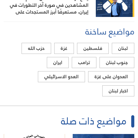
المشاهدين في صورة آخر التطورات في
إيران، مستعرضًا أبرز المستجدات على
الساحتين السياسية والميدانية، إلى جانب
المواقف الرسمية وأبرز التطورات ذات
مواضيع ساخنة
الصلة بالشأنين الداخلي والإقليمي
لبنان
فلسطين
غزة
حزب الله
جنوب لبنان
ترامب
ايران
العدوان على غزة
العدو الاسرائيلي
اخبار لبنان
مواضيع ذات صلة