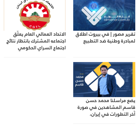
تقرير مصور | في بيروت اطلاق
الاتحاد العمالي العام يعلّق
لمبادرة وطنية ضد التطبيع
اجتماعه المشترك بانتظار نتائج
اجتماع السراي الحكومي
يضع مراسلنا محمد حسن
قاسم المشاهدين في صورة
آخر التطورات في إيران،
مستعرضًا أبرز المستجدات على
الساحتين السياسية
والميدانية، إلى جانب المواقف