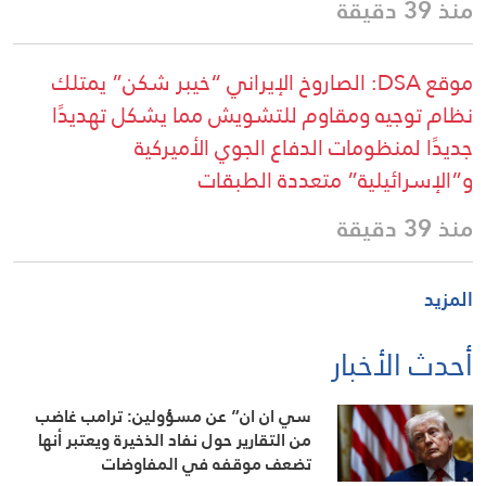
منذ 39 دقيقة
موقع DSA: الصاروخ الإيراني “خيبر شكن” يمتلك
نظام توجيه ومقاوم للتشويش مما يشكل تهديدًا
جديدًا لمنظومات الدفاع الجوي الأميركية
و”الإسرائيلية” متعددة الطبقات
منذ 39 دقيقة
المزيد
أحدث الأخبار
سي ان ان” عن مسؤولين: ترامب غاضب
من التقارير حول نفاد الذخيرة ويعتبر أنها
تضعف موقفه في المفاوضات