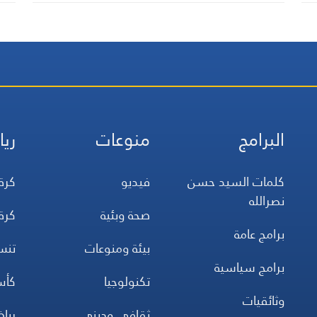
البرامج
منوعات
ريا
كلمات السيد حسن
فيديو
كرة
نصرالله
صحة وبئية
كرة
برامج عامة
بيئة ومنوعات
تن
برامج سياسية
تكنولوجيا
كأس
وثائقيات
ثقافي وديني
ريا