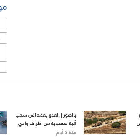
مو
ل
ح
ا
ا
بالصور | العدو يعمد الى سحب
ن
آلية معطوبة من أطراف وادي
السلوقي اتجاه بلدة حولا
منذ 3 أيام