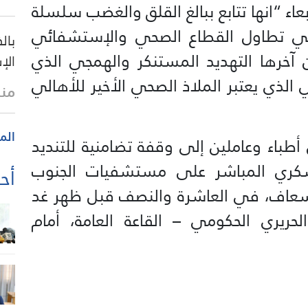
اء “انها تتابع ببالغ القلق والغضب سلسلة
التي تطاول القطاع الصحي والإستشفائي
بال
 آخرها التهديد المستنكر والهمجي الذي
الإ
ذي يعتبر الملاذ الصحي الأخير للأهالي
منذ
الم
طباء وعاملين إلى وقفة تضامنية للتنديد
سكري المباشر على مستشفيات الجنوب
أحد
لإسعاف، في العاشرة والنصف قبل ظهر غد
ري الحكومي – القاعة العامة، أمام