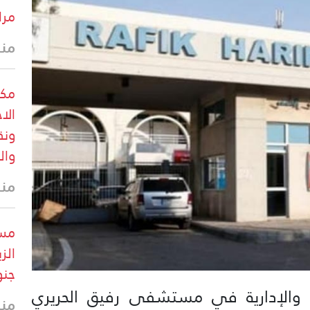
مرا
منذ
مكت
ونق
وال
منذ
مست
الز
جنو
ية والإدارية في مستشفى رفيق الحريري
منذ