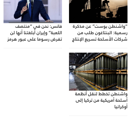
“واشنطن بوست” عن مذكرة
فانس: نحن في “منتصف
رسمية: البنتاغون طلب من
اللعبة” وإيران أبلغتنا أنها لن
شركات الأسلحة تسريع الإنتاج
تفرض رسوما على عبور هرمز
والتسليم
واشنطن تخطط لنقل أنظمة
أسلحة أمريكية من تركيا إلى
أوكرانيا