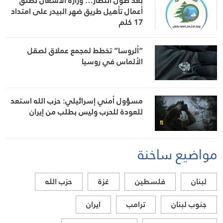
بعد طول انتظار… وزارة الأشغال تطلق
أعمال تأهيل طريق ضهر البيدر على امتداد
17 كلم
“ألروسا” تخطط لمجمع عملاق لصقل
الألماس في روسيا
مسؤول أمني إسرائيلي: حزب الله استعد
للعودة للحرب وليس بطلب من إيران
مواضيع ساخنة
لبنان
فلسطين
غزة
حزب الله
جنوب لبنان
ترامب
ايران