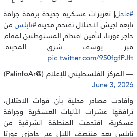
#عاجل
| تعزيزات عسكرية جديدة برفقة جرافة
تابعة لجيش الاحتلال تقتحم مدينة
#نابلس
من
حاجز عورتا، لتأمين اقتحام المستوطنين لمقام
قبر يوسف شرق المدينة.
pic.twitter.com/950fgfPJft
— المركز الفلسطيني للإعلام (@PalinfoAr)
June 3, 2026
وأفادت مصادر محلية بأن قوات الاحتلال،
ترافقها عشرات الآليات العسكرية وجرافة
عسكرية، اقتحمت المنطقة الشرقية من
نابلس بعد منتصف الليل عبر حاجزي عورتا