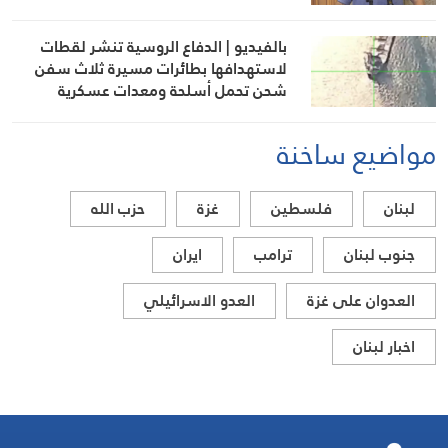
بالفيديو | الدفاع الروسية تنشر لقطات
لاستهدافها بطائرات مسيرة ثلاث سفن
شحن تحمل أسلحة ومعدات عسكرية
لأوكرانيا في البحر الأسود وميناء أوديسا
مواضيع ساخنة
لبنان
فلسطين
غزة
حزب الله
جنوب لبنان
ترامب
ايران
العدوان على غزة
العدو الاسرائيلي
اخبار لبنان