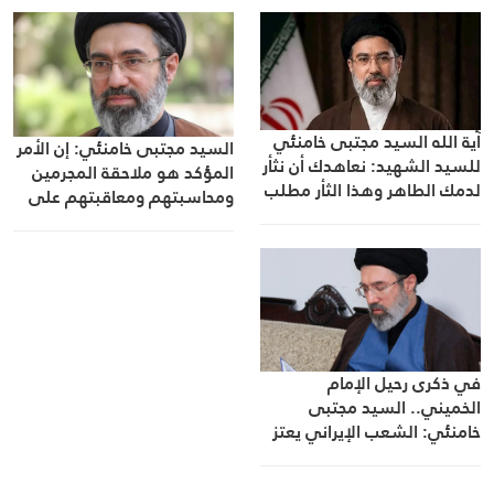
آية الله السيد مجتبى خامنئي
السيد مجتبى خامنئي: إن الأمر
للسيد الشهيد: نعاهدك أن نثأر
المؤكد هو ملاحقة المجرمين
لدمك الطاهر وهذا الثأر مطلب
ومحاسبتهم ومعاقبتهم على
شعبنا ولا بدّ أن يتحقق حتمًا
أعمالهم الإجرامية
في ذكرى رحيل الإمام
الخميني.. السيد مجتبى
خامنئي: الشعب الإيراني يعتز
بدعمه لجبهة المقاومة