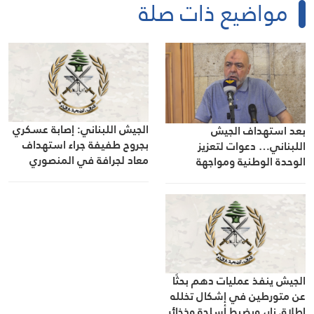
مواضيع ذات صلة
الجيش اللبناني: إصابة عسكري
بعد استهداف الجيش
بجروح طفيفة جراء استهداف
اللبناني… دعوات لتعزيز
معاد لجرافة في المنصوري
الوحدة الوطنية ومواجهة
الاحتلال
الجيش ينفذ عمليات دهم بحثًا
عن متورطين في إشكال تخلله
إطلاق نار، ويضبط أسلحة وذخائر