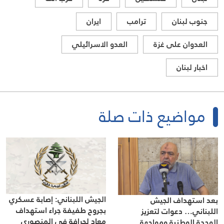
جنوب لبنان
ترامب
ايران
العدوان على غزة
العدو الاسرائيلي
اخبار لبنان
مواضيع ذات صلة
الجيش اللبناني: إصابة عسكري
بعد استهداف الجيش
بجروح طفيفة جراء استهداف
اللبناني… دعوات لتعزيز
معاد لجرافة في المنصوري
الوحدة الوطنية ومواجهة