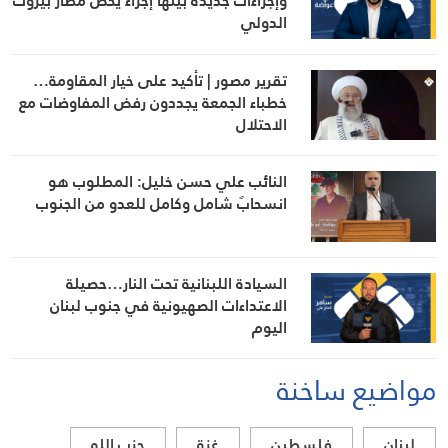
وإجراءات جديدة بينها إجراء يخص مطار بيروت
الدولي
تقرير مصور | تأكيد على خيار المقاومة…
خطباء الجمعة يجددون رفض المفاوضات مع
الاحتلال
النائب علي حسن خليل: المطلوب هو
انسحابٌ شامل وكامل للعدو من الجنوب
السيادة اللبنانية تحت النار…حصيلة
الاعتداءات الصهيونية في جنوب لبنان
اليوم
مواضيع ساخنة
لبنان
فلسطين
غزة
حزب الله