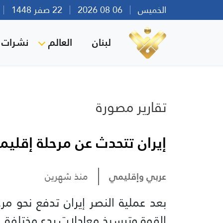
الخميس
06 08 2026
22 صفر 1448
بي
لبنان
العالم
نشرات ا
تقارير مصورة
إيران تتحدث عن مرحلة إقليم
عربي وإقليمي
منذ شهرين
بعد عملية النصر إيران تدفع نحو مرح
القوة وترسيخ معادلات ردع مختلفة