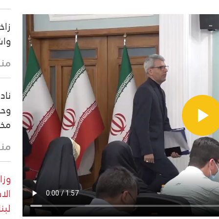
زاخ
واش
منذ 11 
ناد
مخي
منذ 11 
الا
لبن