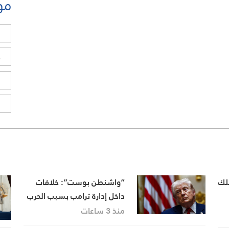
مو
ل
ح
ا
ا
تلك
“واشنطن بوست”: خلافات
داخل إدارة ترامب بسبب الحرب
على إيران واستنزاف المخزون
منذ 3 ساعات
العسكري الأميركي