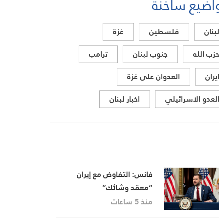
اضيع ساخنة
بنان
فلسطين
غزة
زب الله
جنوب لبنان
ترامب
يران
العدوان على غزة
لعدو الاسرائيلي
اخبار لبنان
فانس: التفاوض مع إيران
“معقد وشائك”
منذ 5 ساعات