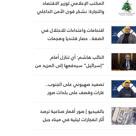
المكتب الإعلامي لوزير الاقتصاد
والتجارة: نشكر قوى الأمن الداخلي
على الجهود التي بذلتها في كشف
وتوقيف إحدى المشتبه بهن بانتحال
اقتحامات واعتداءات للاحتلال في
صفة “مفتشة في الوزارة
الضفة.. حصار قلنديا وهجمات
للمستوطنين جنوب الخليل
النائب هاشم: أي تنازل أمام
“إسرائيل” سيدفعها إلى المزيد من
التعنت كما حصل في المناطق
التجريبية
تصعيد صهيوني على الجنوب..
غارات وقصف على بلدات صور
ومقتل ضابط وجندي للعدو في
مجدلزون
بالفيديو | صور أقمار صناعية ترصد
آثار انفجارات ليلية في ميناء جبل
علي بدبي