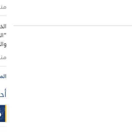
منذ 27 
الخ
“ال
والن
منذ 30 
الم
أحد