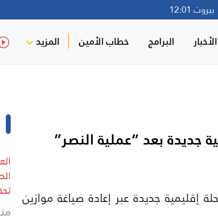
روت 12:01
لأخبار
البرامج
خطاب الأمين
المزيد
ية جديدة بعد “عملية النصر”
الع
الص
تحق
لة إقليمية جديدة عبر إعادة صياغة موازين
منذ 4 د