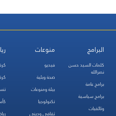
البرامج
منوعات
ريا
كلمات السيد حسن
فيديو
كرة
نصرالله
صحة وبئية
كرة
برامج عامة
بيئة ومنوعات
تن
برامج سياسية
تكنولوجيا
كأس
وثائقيات
ثقافي وديني
ريا