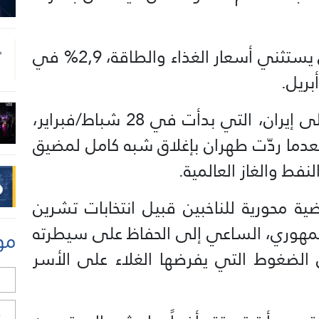
وبلغ معدل التضخم الأساسي، الذي يستثني أسعار الغذاء والطاقة، 2,9% في
وأدّت الحرب الأميركية الإسرائيلية على إيران، التي بدأت في 28 شباط/فبراير،
بعدما ردّت طهران بإغلاق شبه كامل لمضيق
نفط والغاز العالمية.
ة محورية للناخبين قبيل انتخابات تشرين
الجمهوري، الساعي إلى الحفاظ على سيطرته
مو
ل الضغوط التي يفرضها الغلاء على الأسر
ل
ح