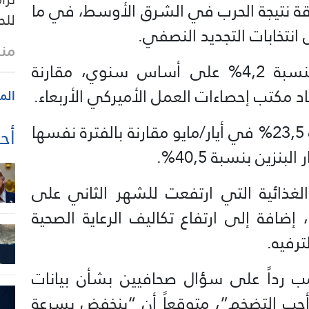
لطاقة نتيجة الحرب في الشرق الأوسط، في ما
للح
 انتخابات التجديد النصفي.
منذ 22 
وارتفع مؤشر أسعار المستهلك بنسبة 4,2% على أساس سنوي، مقارنة
الم
وسجّلت أسعار الطاقة ارتفاعاً بنسبة 23,5% في أيار/مايو مقارنة بالفترة نفسها
أحد
زين بنسبة 40,5%.
غذائية التي ارتفعت للشهر الثاني على
الي، بزيادة سنوية بلغت 2,7%، إضافة إلى ارتفاع تكاليف الرعاية الصحية
ترفيه.
مب رداً على سؤال صحافيين بشأن بيانات
 أحب التضخم”، متوقعاً أن “ينخفض بسرعة