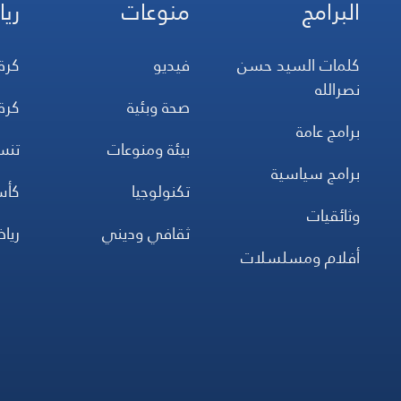
البرامج
منوعات
ريا
كلمات السيد حسن
فيديو
كرة
نصرالله
صحة وبئية
كرة
برامج عامة
بيئة ومنوعات
تن
برامج سياسية
تكنولوجيا
كأس
وثائقيات
ثقافي وديني
ريا
أفلام ومسلسلات