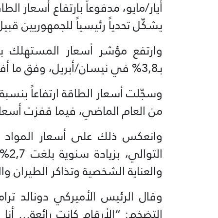
أيار/مايو، مدفوعاً بارتفاع أسعار ا
يشكّل تحدياً رئيسياً للجمهوريين قبيل
بـ3,8% في نيسان/أبريل، وفق ما أفاد مكتب إحصاءات العمل الأميركي الأربعاء.
من العام الماضي، فيما قفزت أسعار البن
وانعكس ذلك على أسعار المواد ال
التو
والعناية الشخصية وتذاكر الطيران وال
وقال الرئيس الأميركي دونالد ترا
التضخم: “الأرقام كانت رائعة… أنا