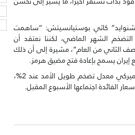
قود بدأت تستقر أخيراً، ما يشير إلى تحسن
ا
ا
يشنوايد” كاثي بوستيانسيتش: “ساهمت
لتضخم الشهر الماضي، لكننا نعتقد أن
صف الثاني من العام”، مشيرة إلى أن ذلك
إيران يسمح بإعادة فتح مضيق هرمز.
ويستهدف الاحتياطي الفدرالي الأميركي معدل تضخم طويل الأمد عند 2%،
سعار الفائدة اجتماعها الأسبوع المقبل.