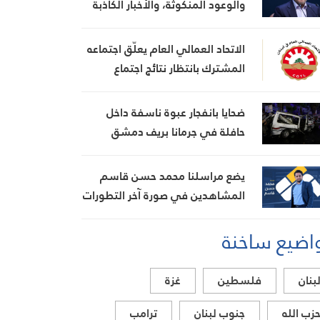
والوعود المنكوثة، والأخبار الكاذبة
كأوراق ضغط هي استراتيجية فاشلة
الاتحاد العمالي العام يعلّق اجتماعه
المشترك بانتظار نتائج اجتماع
السراي الحكومي
ضحايا بانفجار عبوة ناسفة داخل
حافلة في جرمانا بريف دمشق
يضع مراسلنا محمد حسن قاسم
المشاهدين في صورة آخر التطورات
في إيران، مستعرضًا أبرز
اضيع ساخنة
المستجدات على الساحتين
السياسية والميدانية، إلى جانب
المواقف الرسمية وأبرز التطورات
بنان
فلسطين
غزة
ذات الصلة بالشأنين الداخلي
والإقليمي
زب الله
جنوب لبنان
ترامب