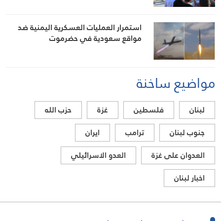
استمرار العمليات العسكرية اليمنية ضد
مواقع سعودية في حضرموت
مواضيع ساخنة
لبنان
فلسطين
غزة
حزب الله
جنوب لبنان
ترامب
ايران
العدوان على غزة
العدو الاسرائيلي
اخبار لبنان