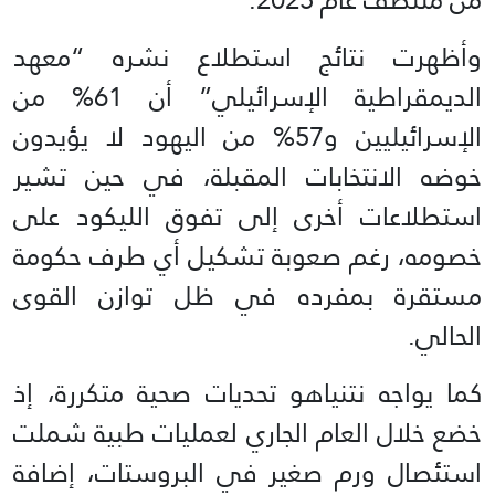
وأظهرت نتائج استطلاع نشره “معهد
الديمقراطية الإسرائيلي” أن 61% من
الإسرائيليين و57% من اليهود لا يؤيدون
خوضه الانتخابات المقبلة، في حين تشير
استطلاعات أخرى إلى تفوق الليكود على
خصومه، رغم صعوبة تشكيل أي طرف حكومة
مستقرة بمفرده في ظل توازن القوى
الحالي.
كما يواجه نتنياهو تحديات صحية متكررة، إذ
خضع خلال العام الجاري لعمليات طبية شملت
استئصال ورم صغير في البروستات، إضافة