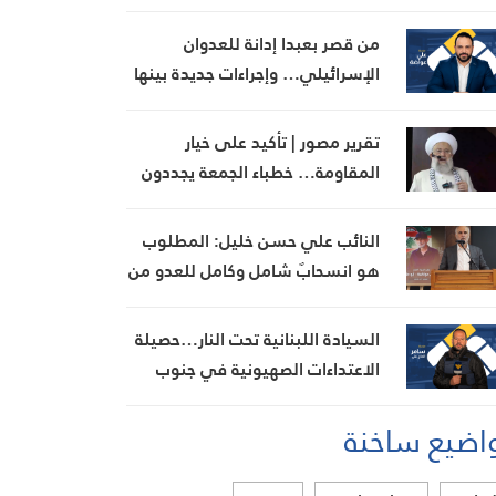
القطاع المالي في سوريا
من قصر بعبدا إدانة للعدوان
الإسرائيلي… وإجراءات جديدة بينها
إجراء يخص مطار بيروت الدولي
تقرير مصور | تأكيد على خيار
المقاومة… خطباء الجمعة يجددون
رفض المفاوضات مع الاحتلال
النائب علي حسن خليل: المطلوب
هو انسحابٌ شامل وكامل للعدو من
الجنوب
السيادة اللبنانية تحت النار…حصيلة
الاعتداءات الصهيونية في جنوب
لبنان اليوم
اضيع ساخنة