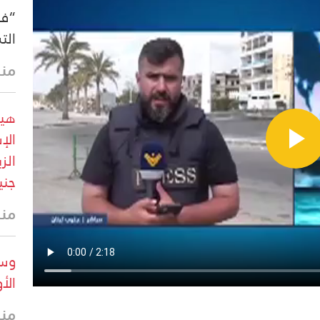
“فو
الت
منذ 31 
هيئ
جني
منذ
وسا
الأ
منذ