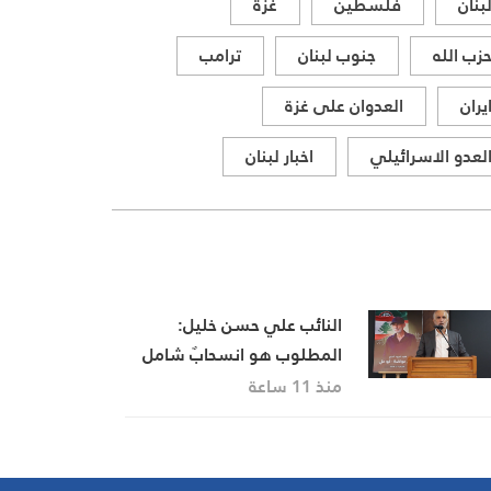
بنان
فلسطين
غزة
زب الله
جنوب لبنان
ترامب
يران
العدوان على غزة
لعدو الاسرائيلي
اخبار لبنان
النائب علي حسن خليل:
المطلوب هو انسحابٌ شامل
وكامل للعدو من الجنوب
منذ 11 ساعة