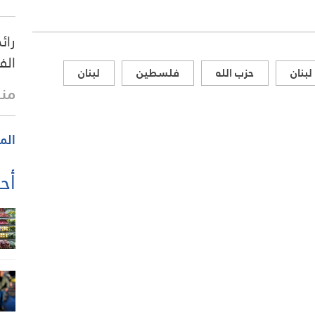
رائ
الف
بنان
حزب الله
فلسطين
لبنان
منذ
الم
أحد