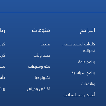
البرامج
منوعات
ريا
كلمات السيد حسن
فيديو
كرة
نصرالله
صحة وبئية
كرة
برامج عامة
بيئة ومنوعات
تن
برامج سياسية
تكنولوجيا
كأس
وثائقيات
ثقافي وديني
ريا
أفلام ومسلسلات