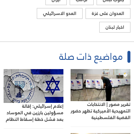
العدوان على غزة
العدو الاسرائيلي
اخبار لبنان
مواضيع ذات صلة
تقرير مصور | الانتخابات
إعلام إسرائيلي: إقالة
التمهيدية الأميركية تظهر حضور
مسؤولين بارزين في الموساد
القضية الفلسطينية
بعد فشل خطة إسقاط النظام
في إيران