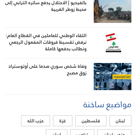
بالفيديو | الاحتلال يدفع ساتره الترابي إلى
محيط زوطر الغربية
اللقاء الوطني للعاملين في القطاع العام:
نرفض تقسيط فروقات المفعول الرجعي
ونطالب بدفعها كاملة
وفاة شخص سوري صدما على أوتوستراد
زوق مصبح
مواضيع ساخنة
لبنان
فلسطين
غزة
حزب الله
جنوب لبنان
ترامب
ايران