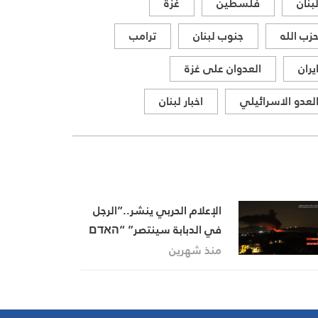
بنان
فلسطين
غزة
زب الله
جنوب لبنان
ترامب
يران
العدوان على غزة
لعدو الاسرائيلي
اخبار لبنان
الإعلام الحربي ينشر..”الرجل
في الدبابة سينتصر” “האדם
שבטנק ינצח”
منذ شهرين