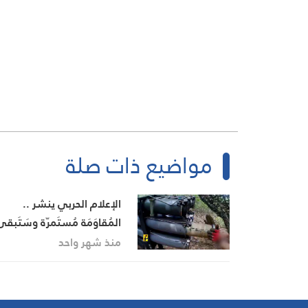
مواضيع ذات صلة
الإعلام الحربي ينشر ..
المُقاوَمَة مُستَمرّة وسَتَب
منذ شهر واحد