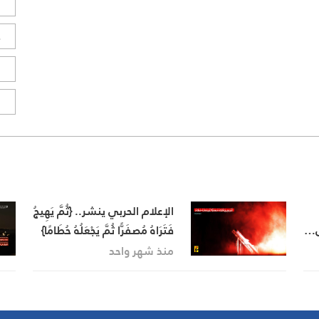
ل
ح
ا
ا
الإعلام الحربي ينشر.. {ثُمَّ يَهِيجُ
قى…
فَتَرَاهُ مُصفَرًّا ثُمَّ يَجْعَلُهُ حُطَامًا}
– [الزمر – 21]
منذ شهر واحد