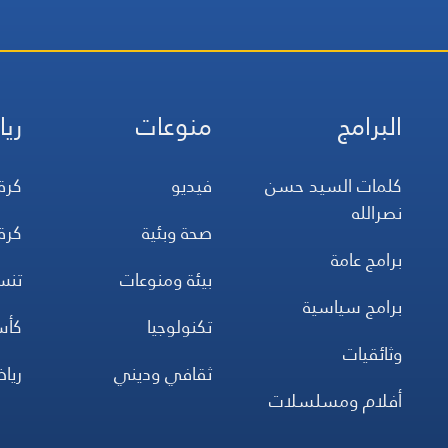
البرامج
منوعات
ريا
كلمات السيد حسن
فيديو
كرة
نصرالله
صحة وبئية
كرة
برامج عامة
بيئة ومنوعات
تن
برامج سياسية
تكنولوجيا
كأس
وثائقيات
ثقافي وديني
ريا
أفلام ومسلسلات