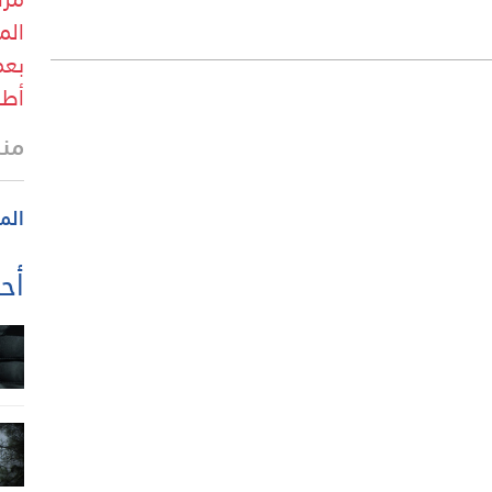
الم
بعم
أطر
منذ 40 
الم
أحد