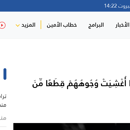
ت 14:22
لأخبار
البرامج
خطاب الأمين
المزيد
ُغْشِيَتْ وُجُوهُهُمْ قِطَعًا مِّنَ
ترا
من
منذ 27 