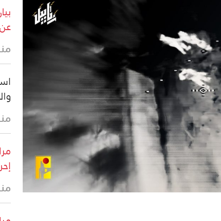
بيا
عن 
منذ 7 د
است
وال
منذ 9 د
مرا
إحر
منذ 37 
مرا