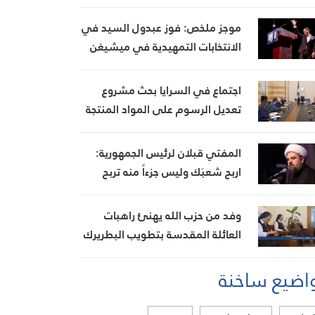
من إيران
موجز ملخص: فوز عبدول السيد في
الانتخابات التمهيدية في ميشيغن
اجتماع في السرايا بحث مشروع
تعديل الرسوم على المواد المنتجة
للنفايات البستاني: طرحنا تأمين
إيرادات من مصادر أخرى لتخفيف
المفتي قبلان لرئيس الجمهورية:
العبء عن كاهل المواطن
اربح شعبَك وليس جزءاً منه تربح
مستقبلك الوطني
وفد من حزب الله يهنئ راهبات
العائلة المقدسة بتطويب البطريرك
الحويك
اضيع ساخنة