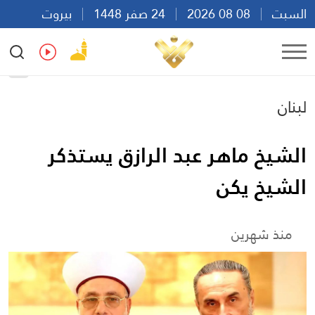
السبت
08 08 2026
24 صفر 1448
بيروت
23:33
Ar
En
Fr
Es
لبنان
الشيخ ماهر عبد الرازق يستذكر
الشيخ يكن
منذ شهرين