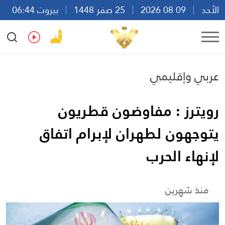
الأحد
09 08 2026
25 صفر 1448
بيروت 06:44
Ar
En
Fr
Es
عربي وإقليمي
رويترز : مفاوضون قطريون
يتوجهون لطهران لإبرام اتفاق
لإنهاء الحرب
منذ شهرين