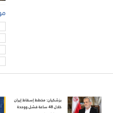
مو
ل
ح
ا
ا
بزشكيان: مخطط إسقاط إيران
خلال 48 ساعة فشل ووحدة