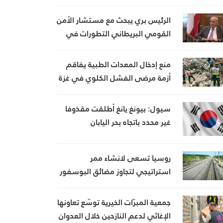
تُستخدم لتبرير استمرار العدوان
الرئيس بري يبحث مع مستشار الأمن
القومي البريطاني التطورات في
لبنان والمنطقة ويؤكد تعزيز
العلاقات الثنائية
منع إدخال المعدات الطبية يفاقم
أزمة مرضى الفشل الكلوي في غزة
سيول: بيونغ يانغ أطلقت مقذوفا
غير محدد باتجاه بحر اليابان
روسيا تسعى لانشاء ممر
استراتيجي لتجاوز مضائق البوسفور
وهرمز
جمعية المبرّات الخيرية توسّع تعاونها
الإغاثي لدعم النازحين خلال العدوان