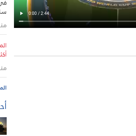
في 
سلط
منذ 40 
الم
أكثر من 4 آلاف 
منذ
الم
أحد