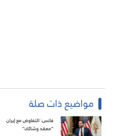
مواضيع ذات صلة
فانس: التفاوض مع إيران
“معقد وشائك”