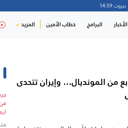
روت 14:59
لأخبار
البرامج
خطاب الأمين
المزيد
ابع من المونديال… وإيران تتحدى
حرس
من 
اره
منذ 26 