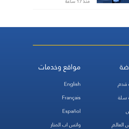
منذ 17 ساعة
ضة
مواقع وخدمات
 قدم
English
 سلة
Français
س
Español
 العالم
واتس اب المنار