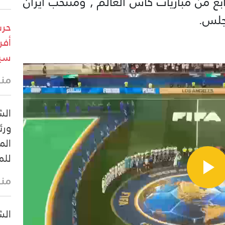
ابع من مباريات كأس العالم , ومنتخب ايران
جلس.
حرس
أفر
سيس
منذ 30 
الش
ورئ
الم
للم
منذ 39 
الش