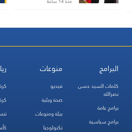
الشعب أحبطته
منذ 14 ساعة
البرامج
منوعات
ريا
كلمات السيد حسن
فيديو
كرة
نصرالله
صحة وبئية
كرة
برامج عامة
بيئة ومنوعات
تن
برامج سياسية
تكنولوجيا
كأس