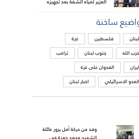
العزير لمياه الشفة بعد تجهيزه
بالطاقة الشمسية
اضيع ساخنة
بنان
فلسطين
غزة
زب الله
جنوب لبنان
ترامب
يران
العدوان على غزة
لعدو الاسرائيلي
اخبار لبنان
وفد من حركة أمل يزور عائلة
الشهيد محمد حمزة في