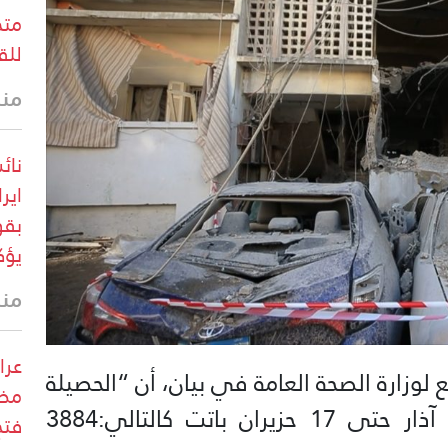
متح
للق
منذ 15 
نائ
اير
بقو
يؤك
منذ 31 
عرا
 لوزارة الصحة العامة في بيان، أن “الحصيلة
مضي
التراكمية الاجمالية للعدوان منذ 2 آذار حتى 17 حزيران باتت كالتالي:3884
فتح