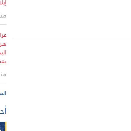
إبل
منذ
عرا
هرم
الب
يعن
منذ
الم
أحد