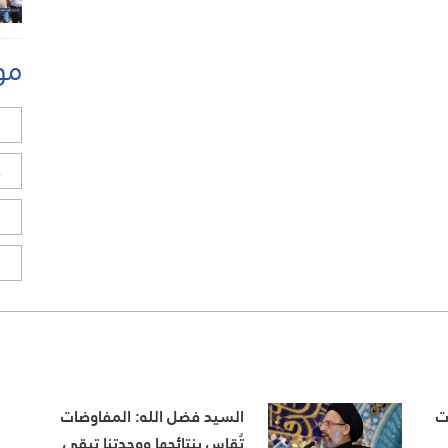
مو
ل
ح
ا
ا
ت
السيد فضل الله: المفاوضات
تُقاس بنتائجها ووحدتنا تبقى