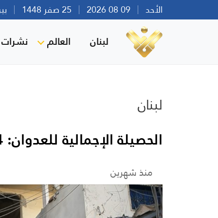
الأحد
09 08 2026
25 صفر 1448
بيروت 
لبنان
العالم
نشرات ا
لبنان
الحصيلة الإجمالية للعدوان: 3884 شهيدا و11856 جريحا
منذ شهرين