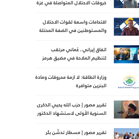
خروقات الاحتلال المتواصلة في غزة
اقتحامات واسعة لقوات الاحتلال
والمستوطنين في الضفة المحتلة
اتفاق إيراني ـ عُماني مرتقب
لتنظيم الملاحة في مضيق هرمز
وزارة الطاقة: لا ازمة محروقات ومادة
البنزين متوافرة
تقرير مصور | حزب الله يحيي الذكرى
السنوية الأولى لاستشهاد الدكتور
علاء هاني حيدر في كفردان
تقرير مصور | مسطار تدشّن بئر