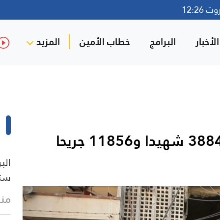
12:26
لأخبار
البرامج
خطاب الأمين
المزيد
الب
ستب
منذ 7 د