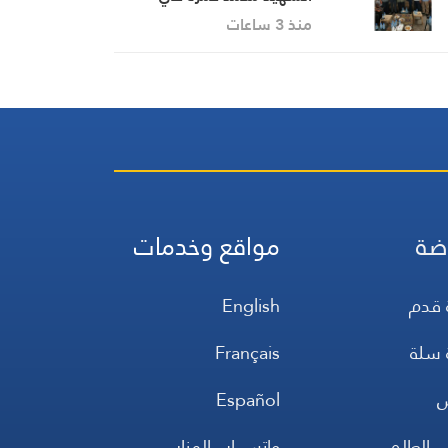
كفردونين
منذ 3 ساعات
ضة
مواقع وخدمات
 قدم
English
 سلة
Français
س
Español
 العالم
واتس اب المنار