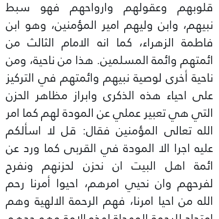
قلوبهم وعقولهم وارواحهم فهو سبط
نبيهم، وابن وليهم امير المؤمنين، وهو ابن
فاطمة الزهراء، كما انه الامام الثالث من
ائمتهم وائمة المسلمين. هذا من ناحية، ومن
ناحية أخرى لوصية نبيهم وائمتهم في التركيز
على احياء هذه الذكرى وابراز مظاهر الحزن
التي هي تعبير عملي عن المودة لهم كما امر
الله تعالى المؤمنين فقال: قل لا اسألكم
عليه اجرا الا المودة في القربى كما ورد عن
ائمة اهل البيت ان نحزن لحزنهم ونفرح
لفرحهم وان نحيي امرهم، احيوا أمرنا رحم
الله من احيا امرنا، فهم الرحمة الالهية وهم
امتداد للرحمة المهداة لهذه الامة وهو جدهم