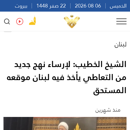
الخميس
06 08 2026
22 صفر 1448
بيروت
20:14
Ar
En
Fr
Es
لبنان
الشيخ الخطيب: لإرساء نهج جديد
من التعاطي يأخذ فيه لبنان موقعه
المستحق
منذ شهرين