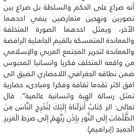
أنه صراع على الحكم والسلطة بل صراع بين
تصورين ونهجين متعارضين ينفي احدهما
الآخر، ويمثل احدهما الصورة المتخلفة
والمعاندة المتمسكة بالقيم الجاهلية الرافضة
والمعاندة لتحرير المجتمع العربي والإسلامي
من واقعه المتخلف فكريا وانسانيا المحبوس
ضمن نطاقه الجغرافي اللاحضاري الضيق الى
افق اكثر تقدما ثقافة وفكرا ومبادىء حضارية
تمثل رسالة الهية وانسانية عالمية”. قال
تعالى: الر كِتَابٌ أَنزَلْنَاهُ إِلَيْكَ لِتُخْرِجَ النَّاسَ مِنَ
الظُّلُمَاتِ إِلَى النُّورِ بِإِذْنِ رَبِّهِمْ إِلَى صِرَطِ الْعَزِيزِ
الْحَمِيدِ (إبراهيم).