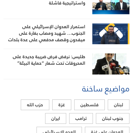
واستراتيجية فاشلة
استمرار العدوان الإسرائيلي على
الجنوب… شهيد ومصاب بغارة على
ميفدون وقصف مدفعي على عدة بلدات
طليس: نرفض فرض ضريبة جديدة على
المحروقات تحت شعار “حماية البيئة”
مواضيع ساخنة
لبنان
فلسطين
غزة
حزب الله
جنوب لبنان
ترامب
ايران
العدوان على غزة
العدو الاسرائيلي