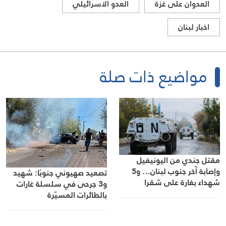
العدوان على غزة
العدو الاسرائيلي
اخبار لبنان
مواضيع ذات صلة
مقتل جندي من اليونيفيل
وإصابة آخر جنوب لبنان… و5
تصعيد صهيوني جنوبًا: شهيد
شهداء بغارة على شقرا
و3 جرحى في سلسلة غارات
بالطائرات المسيّرة