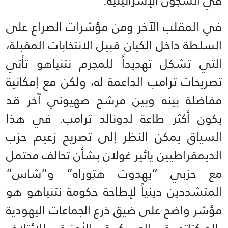
في السجون الإسرائيلية.
في المقلب الآخر ومن مؤشرات الصراع على
السلطة داخل الكيان قبيل الانتخابات المقبلة،
التي تشكل تهديداً للمجرم نتنياهو تأتي
تصريحات ترامب الداعمة له، ولكن مع إمكانية
مفاضلة بينه وبين مرشح صهيوني آخر قد
يكون أكثر طاعة لدونالد ترامب. في هذا
السياق يمكن النظر إلى تصريح زعيم حزب
الديمقراطيين يائير غولان بشأن تحالف محتمل
مع حزبي “يهدوت هتوراه” و”شاس”
المتشددين دينياً لإطاحة حكومة نتنياهو هو
مؤشر واضح على ضيق ذرع الجماعات اليهودية