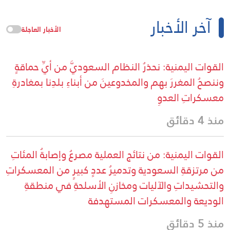
آخر الأخبار
الأخبار العاجلة
القوات اليمنية: نحذرُ النظام السعوديَّ من أيِّ حماقةٍ
وننصحُ المغررَ بهم والمخدوعينَ من أبناءِ بلدِنا بمغادرةِ
معسكراتِ العدوِ
منذ 4 دقائق
القوات اليمنية: من نتائج العملية مصرعُ وإصابةُ المئاتِ
من مرتزقةِ السعودية وتدميرُ عددٍ كبيرٍ من المعسكراتِ
والتحشيداتِ والآليات ومخازنِ الأسلحةِ في منطقةِ
الوديعة والمعسكرات المستهدفة
منذ 5 دقائق