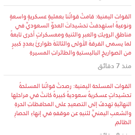
القوات اليمنية: قامتْ قواتُنا بعمليةٍ عسكريةٍ واسعةٍ
ونوعيةً استهدفتْ تحشيداتَ العدوِّ السعوديِّ في
مناطقِ الرويكِ والعبرِ والثنيةِ ومعسكراتٍ أخرى تابعةً
لما يسمى الفرقةَ الأولى والثالثةَ طوارئَ بعددٍ كبيرٍ
من الصواريخِ الباليستيةِ والطائراتِ المسيرةِ
منذ 7 دقائق
القوات المسلحة اليمنية: رصدتْ قواتُنا المسلحةُ
تحشيداتٍ عسكريةً سعوديةً كبيرةً كانتْ في مراحلِها
النهائيةِ تهدفُ إلى التصعيدِ على المحافظاتِ الحرةِ
والشعبِ اليمنيِّ لثنيهِ عن موقفهِ في إنهاءِ الحصارِ
الظالمِ