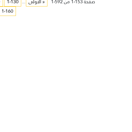
صفحة 1٬153 من 1٬592
« الأولى
...
1٬130
0
1٬160