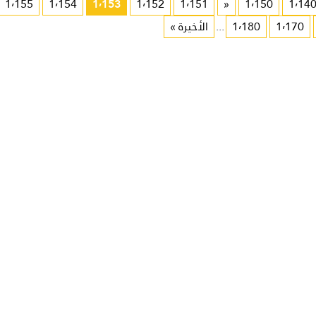
1٬155
1٬154
1٬153
1٬152
1٬151
«
1٬150
1٬14
1٬170
1٬180
...
الأخيرة »