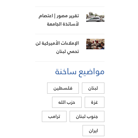
لن تُسترد بالبيانات
الخجولة
تقرير مصور | اعتصام
لأساتذة الجامعة
اللبنانية في بعبدا
للمطالبة بإنجاز ملف
الإملاءات الأميركية لن
التفرغ
تحمي لبنان
والمقاومة السبيل
مواضيع ساخنة
لمواجهة التحديات
لبنان
فلسطين
غزة
حزب الله
جنوب لبنان
ترامب
ايران