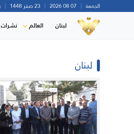
الجمعة
07 08 2026
23 صفر 1448
بيرو
لبنان
العالم
نشرات ا
لبنان