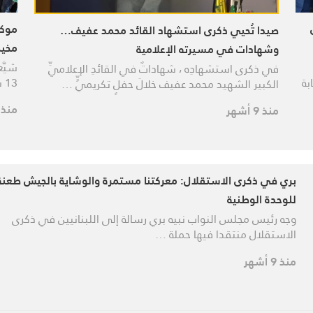
موكب
صيدا تُحيي ذكرى استشهاد القائد محمد عفيف…
مخيم
وشهادات في مسيرته الإعلامية
شيَّ
في ذكرى استشهادِه ، شهاداتٌ في القائدِ الإعلاميِّ
بة
13 شهيدًا ارتقوا في العدوان الإسرائيلي الذي …
الكبير الشهيد محمد عفيف خلالَ حفلٍ تكريميٍّ …
منذ 9 أشهر
منذ 9 أشهر
بري في ذكرى الاستقلال: معركتنا مستمرة والوشاية بالجيش طعنة
للوحدة الوطنية
وجه رئيس مجلس النواب نبيه بري رسالة إلى اللبنانيين في ذكرى
الاستقلال منتقدا فيها حملة …
منذ 9 أشهر