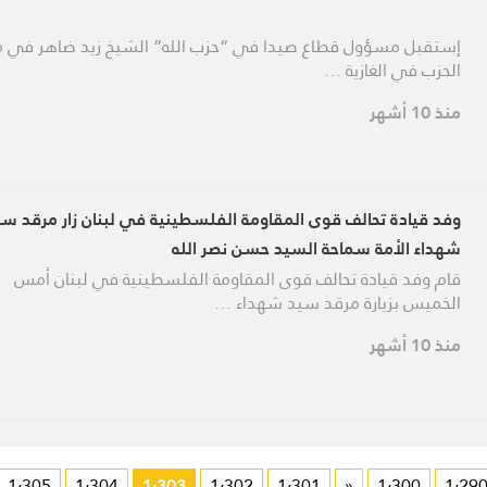
إستقبل مسؤول قطاع صيدا في “حزب الله” الشيخ زيد ضاهر في م
الحزب في الغازية …
منذ 10 أشهر
وفد قيادة تحالف قوى المقاومة الفلسطينية في لبنان زار مرقد سي
شهداء ‏الأمة سماحة السيد حسن نصر الله
قام وفد قيادة تحالف قوى المقاومة الفلسطينية في لبنان أمس
الخميس بزيارة مرقد سيد شهداء …
منذ 10 أشهر
1٬305
1٬304
1٬303
1٬302
1٬301
«
1٬300
1٬29