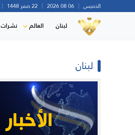
الخميس
06 08 2026
22 صفر 1448
بي
لبنان
العالم
نشرات ا
لبنان