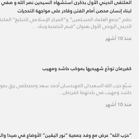
الملتقى الديني الأول بذكرى استشهاد السيدين نصر الله و صفي ا
لبناء إنسان محصن أمام الفتن وقادر على مواجهة التحديات
نظم “تجمع العلماء المسلمين” و”المركز الإسلامي للتبليغ” الملت
الديني الروحي الأول بعنوان “قيم التضحية وبناء …
منذ 10 أشهر
كفررمان تودّع شهيديها بموكب حاشد ومهيب
شيّع حزب الله السعيدان المهندسان أحمد سعد ومصطفى رزق بمو
حاشد ومهيب في بلدتهما كفررمان …
منذ 10 أشهر
“حزب الله” عرض مع وفد جمعية “نور اليقين” الأوضاع في صيدا والج