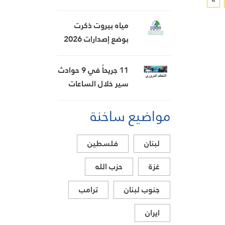
لدعم المزارعين
إيران وأمريكا وترقب
والعمال الزراعيين
تقرير الوظائف
مياه بيروت ذكرت
بوضع إصدارات 2026
قيد التحصيل مع إمكان
التقسيط لمدة 5
11 جريحاً في 9 حوادث
أشهر
سير خلال الساعات
الـ24 الماضية
مواضيع ساخنة
لبنان
فلسطين
غزة
حزب الله
جنوب لبنان
ترامب
ايران