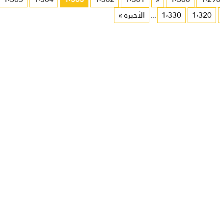
1٬320
1٬330
...
الأخيرة »