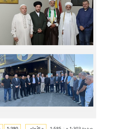
صفحة 1٬303 من 1٬585
« الأولى
...
1٬280
0