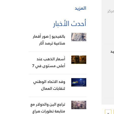
المزيد
ركز
أحدث الأخبار
بالفيديو | صور أقمار
صناعية ترصد آثار
انفجارات ليلية في
د
ميناء جبل علي بدبي
أسعار الذهب عند
أعلى مستوى في 7
أسابيع
وفد الاتحاد الوطني
لنقابات العمال
والمستخدمين زار وزير
الزراعة وأكد ضرورة
تراجع الين والدولار مع
إطلاق برنامج وطني
متابعة تطورات صراع
»