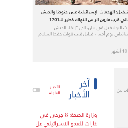
نيفيل: الهجمات الإسرائيلية على جنودنا والجيش
اني قرب مارون الراس انتهاك خطير للـ1701
ت اليونيفيل في بيان، الى “إلقاء الجيش
رائيلي يوم أمس، قنابل قرب قوات حفظ السلام
ر
آخر
الأخبار
الأخبار
 جعفر قصير.. التحق بسيد شهداء الأمة بعد 5 ايام من
العاجلة
وزارة الصحة: 8 جرحى في
غارات للعدو الاسرائيلي عل