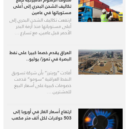
تكاليف الشحن البحري إلى أعلى
مستوياتها في عامين
ارتفعت تكاليف الشحن البحري إلى
أعلى مستوياتها منذ أزمة البحر
الأحمر قبل عامين، مع تسارع …
العراق يقدم خصما كبيرا على نفط
البصرة في تموز/ يوليو..
أفادت “رويترز” بأن شركة تسويق
‌النفط العراقية “سومو” قدمت
خصومات كبيرة على أسعار البيع
للمشترين …
ارتفاع أسعار الغاز في أوروبا إلى
503 دولارات لكل ألف متر مكعب