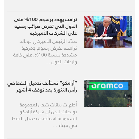
ترامب يهدد برسوم 100% على
الدول التي تفرض ضرائب رقمية
على الشركات الأميركية
هدّد الرئيس الأميركي دونالد
ترامب، بفرض رسوم جمركية
مشددة بنسبة 100%، على كافة
واردات الدول …
“أرامكو” تستأنف تحميل النفط في
رأس التنورة بعد توقف 4 أشهر
أظهرت بيانات شحن لمجموعة
بورصات لندن أن شركة أرامكو
السعودية استأنفت تحميل ‌النفط
في ميناء …