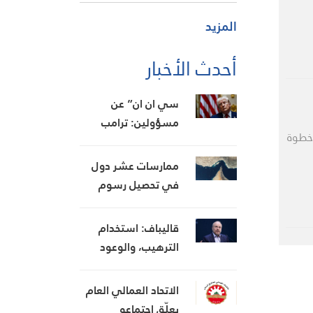
المزيد
أحدث الأخبار
سي ان ان” عن
مسؤولين: ترامب
 خطوة
غاضب من التقارير
حول نفاد الذخيرة
ممارسات عشر دول
ويعتبر أنها تضعف
في تحصيل رسوم
موقفه في
الخدمات البحرية من
المفاوضات
السفن
قاليباف: استخدام
الترهيب، والوعود
المنكوثة، والأخبار
الكاذبة كأوراق ضغط
الاتحاد العمالي العام
هي استراتيجية
يعلّق اجتماعه