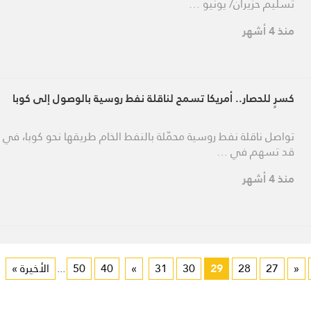
تسليم حزيران/ يونيو …
منذ 4 أشهر
كسرٍ للحصار.. أمريكا تسمح لناقلة نفط روسية بالوصول إلى كوبا
تواصل ناقلة نفط روسية محمّلة بالنفط الخام طريقها نحو كوبا، في
قد تسهم في …
منذ 4 أشهر
«
27
28
29
30
31
»
40
50
...
الأخيرة »