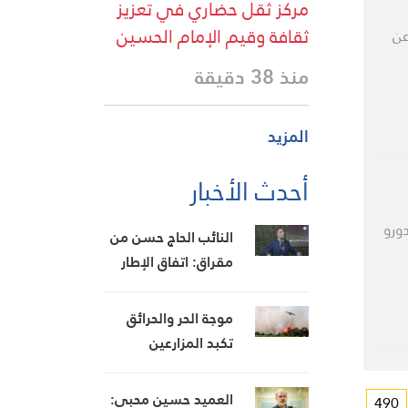
مركز ثقل حضاري في تعزيز
ثقافة وقيم الإمام الحسين
عن
منذ 38 دقيقة
المزيد
أحدث الأخبار
ورو
النائب الحاج حسن من
مقراق: اتفاق الإطار
«وُلد ميتًا» والسلطة
تبيع الأوهام للبنانيين
موجة الحر والحرائق
تكبد المزارعين
الفرنسيين خسائر
بمليارات اليوروهات
العميد حسين محبي:
490