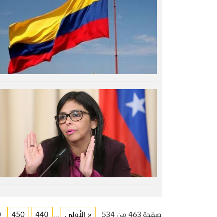
صفحة 463 من 534
« الأولى
...
440
450
0