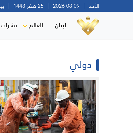
الأحد
09 08 2026
25 صفر 1448
بيروت 
لبنان
العالم
نشرات ا
دولي