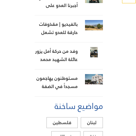
أجبرنا العدو على
التخلي عن أهدافه..
وهرمز معركة جغرافية
بالفيديو | مقذوفات
حارقة للعدو تشعل
أحراج البقاع الغربي..
النيران تمتد من نيحا
وفد من حركة أمل يزور
إلى كفرحونة
عائلة الشهيد محمد
حمزة في كفردونين
مستوطنون يهاجمون
مسجداً في الضفة
والجيش الإسرائيلي
مواضيع ساخنة
يعتقل 7 فلسطينيين
لبنان
فلسطين