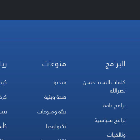
البرامج
منوعات
ريا
كلمات السيد حسن
فيديو
كرة
نصرالله
صحة وبئية
كرة
برامج عامة
بيئة ومنوعات
تن
برامج سياسية
تكنولوجيا
كأس
وثائقيات