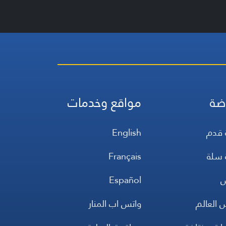
ضة
مواقع وخدمات
 قدم
English
 سلة
Français
س
Español
 العالم
واتس اب المنار