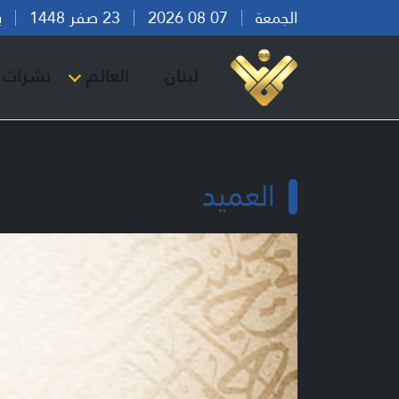
الجمعة
07 08 2026
23 صفر 1448
بيرو
لبنان
العالم
نشرات ا
العميد